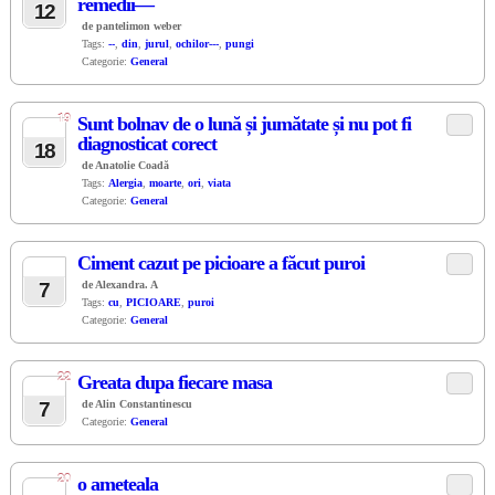
remedii—
12
de pantelimon weber
Tags:
--
,
din
,
jurul
,
ochilor---
,
pungi
Categorie:
General
19
Sunt bolnav de o lună și jumătate și nu pot fi
JUN
diagnosticat corect
18
de Anatolie Coadă
Tags:
Alergia
,
moarte
,
ori
,
viata
Categorie:
General
Ciment cazut pe picioare a făcut puroi
JUN
7
de Alexandra. A
Tags:
cu
,
PICIOARE
,
puroi
Categorie:
General
22
Greata dupa fiecare masa
JUN
7
de Alin Constantinescu
Categorie:
General
20
o ameteala
MAY