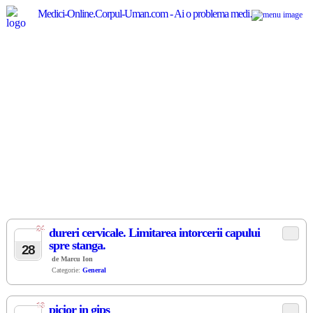
Medici-Online.Corpul-Uman.com - Ai o problema medicala? Aici gasesti, gratuit, raspunsul!
24
dureri cervicale. Limitarea intorcerii capului
OCT
spre stanga.
28
de Marcu Ion
Categorie:
General
13
picior in gips
APR