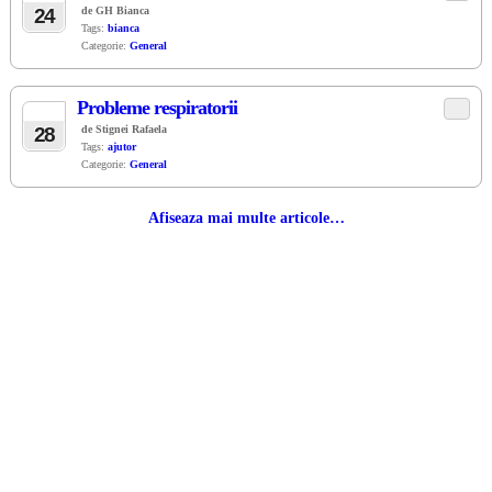
24
de GH Bianca
Tags:
bianca
Categorie:
General
Probleme respiratorii
APR
28
de Stignei Rafaela
Tags:
ajutor
Categorie:
General
Afiseaza mai multe articole…