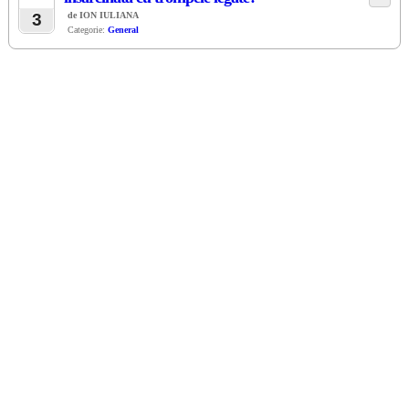
AUG
3
de ION IULIANA
Categorie:
General