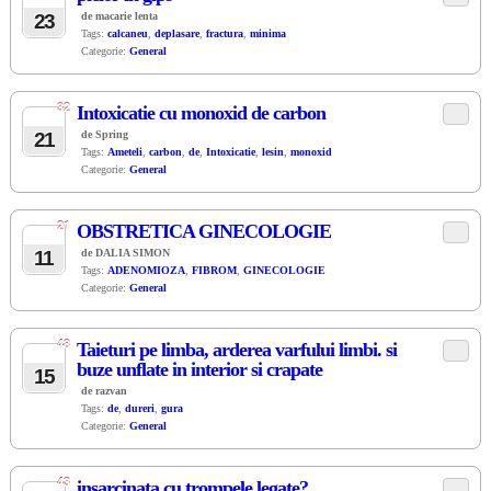
23
de macarie lenta
Tags:
calcaneu
,
deplasare
,
fractura
,
minima
Categorie:
General
32
Intoxicatie cu monoxid de carbon
MAR
21
de Spring
Tags:
Ameteli
,
carbon
,
de
,
Intoxicatie
,
lesin
,
monoxid
Categorie:
General
21
OBSTRETICA GINECOLOGIE
DEC
11
de DALIA SIMON
Tags:
ADENOMIOZA
,
FIBROM
,
GINECOLOGIE
Categorie:
General
48
Taieturi pe limba, arderea varfului limbi. si
SEP
buze unflate in interior si crapate
15
de razvan
Tags:
de
,
dureri
,
gura
Categorie:
General
43
insarcinata cu trompele legate?