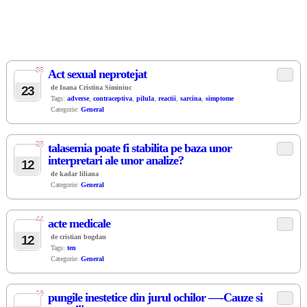
38
Act sexual neprotejat
JUL
23
de Ioana Cristina Siminiuc
Tags:
adverse
,
contraceptiva
,
pilula
,
reactii
,
sarcina
,
simptome
Categorie:
General
28
talasemia poate fi stabilita pe baza unor
JUL
interpretari ale unor analize?
12
de kadar liliana
Categorie:
General
44
acte medicale
JUL
12
de cristian bogdan
Tags:
ten
Categorie:
General
16
pungile inestetice din jurul ochilor —-Cauze si
JUL