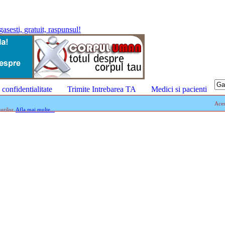
confidentialitate
Trimite Intrebarea TA
Medici si pacienti
Aces
urilor.
Afla mai multe...