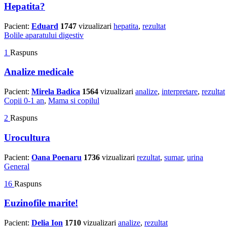
Hepatita?
Pacient:
Eduard
1747
vizualizari
hepatita
,
rezultat
Bolile aparatului digestiv
1
Raspuns
Analize medicale
Pacient:
Mirela Badica
1564
vizualizari
analize
,
interpretare
,
rezultat
Copii 0-1 an
,
Mama si copilul
2
Raspuns
Urocultura
Pacient:
Oana Poenaru
1736
vizualizari
rezultat
,
sumar
,
urina
General
16
Raspuns
Euzinofile marite!
Pacient:
Delia Ion
1710
vizualizari
analize
,
rezultat