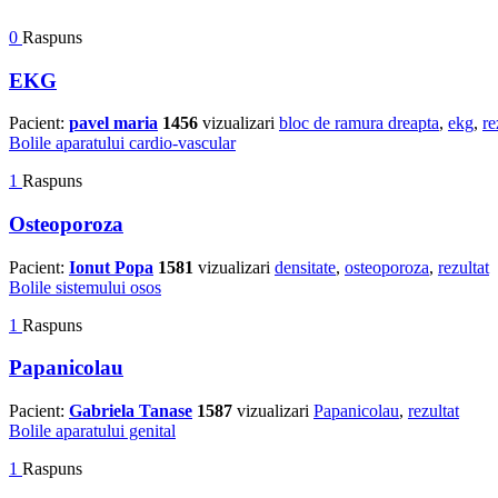
0
Raspuns
EKG
Pacient:
pavel maria
1456
vizualizari
bloc de ramura dreapta
,
ekg
,
re
Bolile aparatului cardio-vascular
1
Raspuns
Osteoporoza
Pacient:
Ionut Popa
1581
vizualizari
densitate
,
osteoporoza
,
rezultat
Bolile sistemului osos
1
Raspuns
Papanicolau
Pacient:
Gabriela Tanase
1587
vizualizari
Papanicolau
,
rezultat
Bolile aparatului genital
1
Raspuns