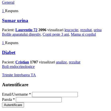
General
1
Raspuns
Sumar urina
Pacient:
Laurentiu 72
2096
vizualizari
leucocite
,
rezultat
,
urina
Bolile aparatului digestiv
,
Copii peste 3 ani
,
Mama si copilul
1
Raspuns
Diabet
Pacient:
Cristian
1707
vizualizari
analize
,
rezultat
Boli endocrinologice
Trimite Intrebarea TA
Autentificare
Email/Username
*
Parola
*