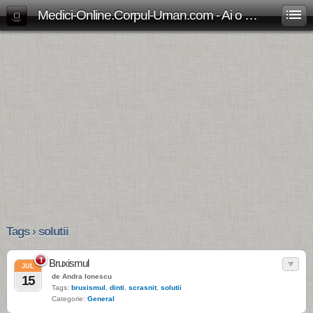
Medici-Online.Corpul-Uman.com - Ai o problema medicala? Aici gasesti, gratuit, raspunsul!
Tags › solutii
1
Bruxismul
JUL
de Andra Ionescu
15
Tags:
bruxismul
,
dinti
,
scrasnit
,
solutii
Categorie:
General