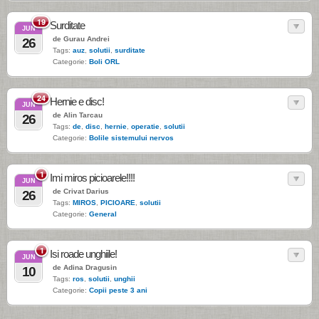
19
Surditate
JUN
de Gurau Andrei
26
Tags:
auz
,
solutii
,
surditate
Categorie:
Boli ORL
24
Hernie e disc!
JUN
de Alin Tarcau
26
Tags:
de
,
disc
,
hernie
,
operatie
,
solutii
Categorie:
Bolile sistemului nervos
1
Imi miros picioarele!!!!
JUN
de Crivat Darius
26
Tags:
MIROS
,
PICIOARE
,
solutii
Categorie:
General
1
Isi roade unghiile!
JUN
de Adina Dragusin
10
Tags:
ros
,
solutii
,
unghii
Categorie:
Copii peste 3 ani