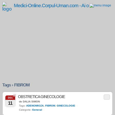
Medici-Online.Corpul-Uman.com - Ai o problema medicala? Aici gasesti, gratuit, raspunsul!
Tags › FIBROM
21
OBSTRETICA GINECOLOGIE
DEC
de DALIA SIMON
11
Tags:
ADENOMIOZA
,
FIBROM
,
GINECOLOGIE
Categorie:
General