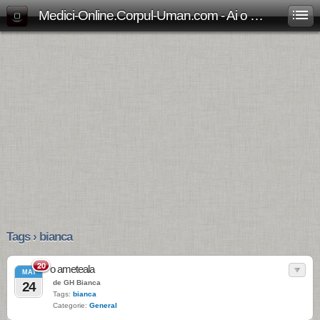
Medici-Online.Corpul-Uman.com - Ai o problema medicala? Aici gasesti, gratuit, raspunsul!
Tags › bianca
20
o ameteala
MAY
de GH Bianca
24
Tags:
bianca
Categorie:
General