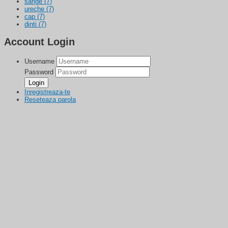
sange
(7)
ureche
(7)
cap
(7)
dinti
(7)
Account Login
Username
Password
Inregistreaza-te
Reseteaza parola