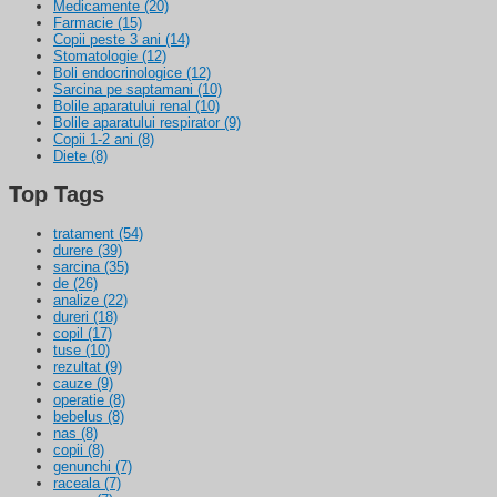
Medicamente
(20)
Farmacie
(15)
Copii peste 3 ani
(14)
Stomatologie
(12)
Boli endocrinologice
(12)
Sarcina pe saptamani
(10)
Bolile aparatului renal
(10)
Bolile aparatului respirator
(9)
Copii 1-2 ani
(8)
Diete
(8)
Top Tags
tratament
(54)
durere
(39)
sarcina
(35)
de
(26)
analize
(22)
dureri
(18)
copil
(17)
tuse
(10)
rezultat
(9)
cauze
(9)
operatie
(8)
bebelus
(8)
nas
(8)
copii
(8)
genunchi
(7)
raceala
(7)