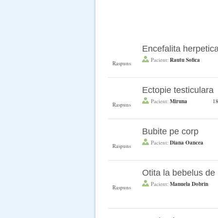
Encefalita herpetic
0
Pacient:
Rautu Sofica
Raspuns
Ectopie testiculara
1
Pacient:
Miruna
1
Raspuns
Bubite pe corp
18
Pacient:
Diana Oancea
Raspuns
Otita la bebelus de 
16
Pacient:
Manuela Dobrin
Raspuns