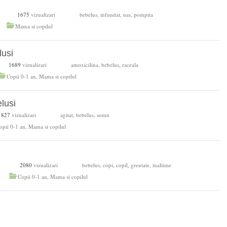
1675
vizualizari
bebelus
,
infundat
,
nas
,
pompita
Mama si copilul
lusi
1689
vizualizari
amoxicilina
,
bebelus
,
raceala
Copii 0-1 an
,
Mama si copilul
lusi
1827
vizualizari
agitat
,
bebelus
,
somn
opii 0-1 an
,
Mama si copilul
2080
vizualizari
bebelus
,
copi
,
copil
,
greutate
,
inaltime
Copii 0-1 an
,
Mama si copilul