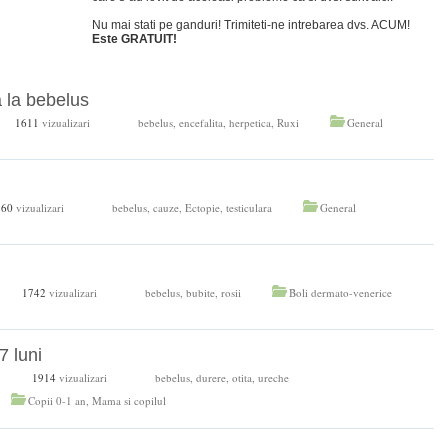
Nu mai stati pe ganduri! Trimiteti-ne intrebarea dvs. ACUM!
Este GRATUIT!
a la bebelus
1611
vizualizari
bebelus
,
encefalita
,
herpetica
,
Ruxi
General
860
vizualizari
bebelus
,
cauze
,
Ectopie
,
testiculara
General
1742
vizualizari
bebelus
,
bubite
,
rosii
Boli dermato-venerice
7 luni
1914
vizualizari
bebelus
,
durere
,
otita
,
ureche
Copii 0-1 an
,
Mama si copilul