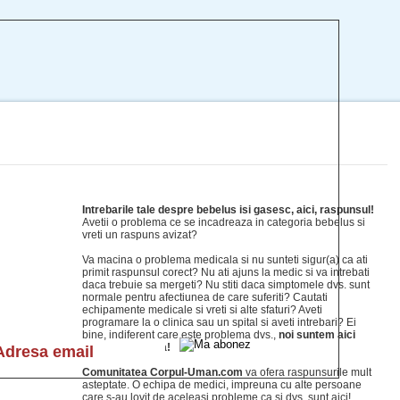
Intrebarile tale despre bebelus isi gasesc, aici, raspunsul!
Avetii o problema ce se incadreaza in categoria bebelus si
vreti un raspuns avizat?
Va macina o problema medicala si nu sunteti sigur(a) ca ati
primit raspunsul corect? Nu ati ajuns la medic si va intrebati
daca trebuie sa mergeti? Nu stiti daca simptomele dvs. sunt
normale pentru afectiunea de care suferiti? Cautati
echipamente medicale si vreti si alte sfaturi? Aveti
programare la o clinica sau un spital si aveti intrebari? Ei
bine, indiferent care este problema dvs.,
noi suntem aici
pentru a va ajuta!
Comunitatea Corpul-Uman.com
va ofera raspunsurile mult
asteptate. O echipa de medici, impreuna cu alte persoane
care s-au lovit de aceleasi probleme ca si dvs. sunt aici!