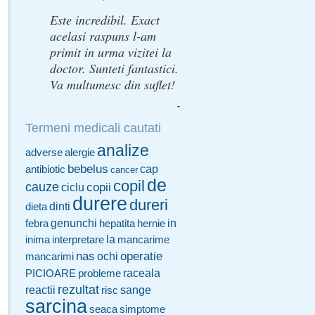
Este incredibil. Exact
acelasi raspuns l-am
primit in urma vizitei la
doctor. Sunteti fantastici.
Va multumesc din suflet!
-
Termeni medicali cautati
analize
adverse
alergie
bebelus
cap
antibiotic
cancer
de
copil
cauze
copii
ciclu
durere
dureri
dinti
dieta
genunchi
in
febra
hepatita
hernie
la
inima
interpretare
mancarime
nas
operatie
ochi
mancarimi
raceala
PICIOARE
probleme
rezultat
sange
reactii
risc
sarcina
seaca
simptome