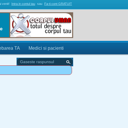
i venit!
Intra in contul tau
sau
Fa-ti cont GRATUIT
rebarea TA
Medici si pacienti