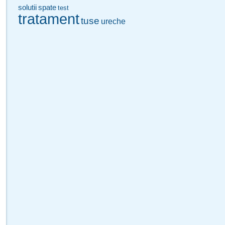
solutii
spate
test
tratament
tuse
ureche