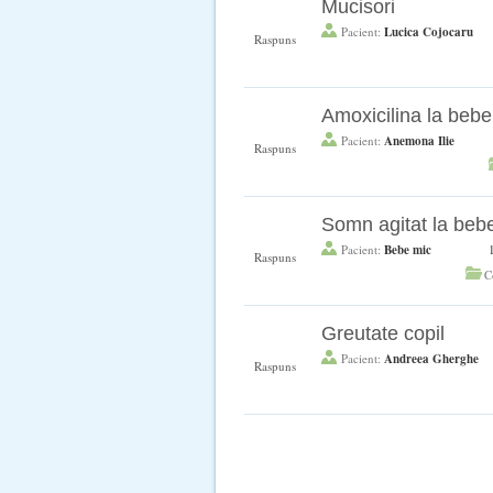
Mucisori
1
Pacient:
Lucica Cojocaru
Raspuns
Amoxicilina la bebe
1
Pacient:
Anemona Ilie
Raspuns
Somn agitat la bebe
1
Pacient:
Bebe mic
Raspuns
C
Greutate copil
1
Pacient:
Andreea Gherghe
Raspuns