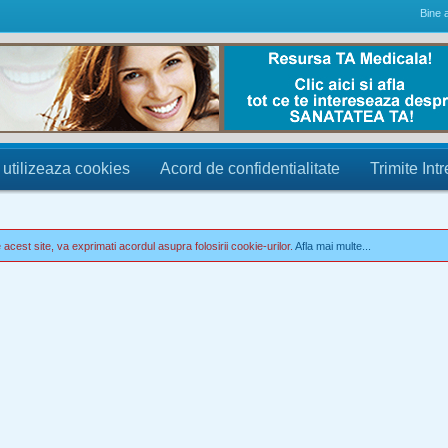
Bine a
 utilizeaza cookies
Acord de confidentialitate
Trimite Int
acest site, va exprimati acordul asupra folosirii cookie-urilor.
Afla mai multe...