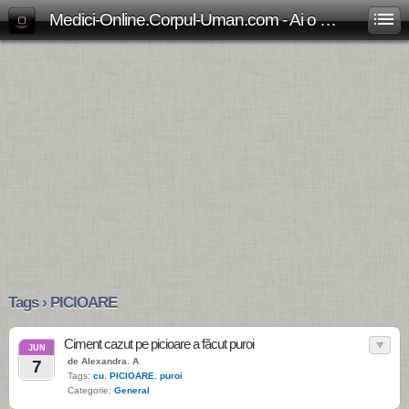
Medici-Online.Corpul-Uman.com - Ai o problema medicala? Aici gasesti, gratuit, raspunsul!
Tags › PICIOARE
Ciment cazut pe picioare a făcut puroi
JUN
de Alexandra. A
7
Tags:
cu
,
PICIOARE
,
puroi
Categorie:
General