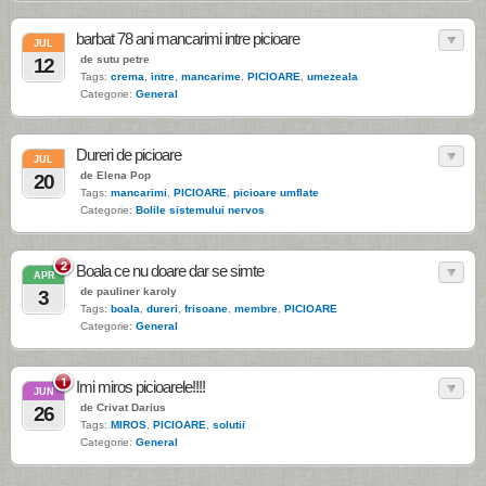
barbat 78 ani mancarimi intre picioare
JUL
de sutu petre
12
Tags:
crema
,
intre
,
mancarime
,
PICIOARE
,
umezeala
Categorie:
General
Dureri de picioare
JUL
de Elena Pop
20
Tags:
mancarimi
,
PICIOARE
,
picioare umflate
Categorie:
Bolile sistemului nervos
2
Boala ce nu doare dar se simte
APR
de pauliner karoly
3
Tags:
boala
,
dureri
,
frisoane
,
membre
,
PICIOARE
Categorie:
General
1
Imi miros picioarele!!!!
JUN
de Crivat Darius
26
Tags:
MIROS
,
PICIOARE
,
solutii
Categorie:
General