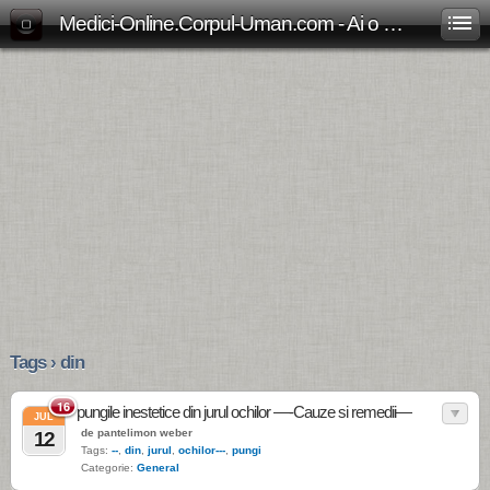
Medici-Online.Corpul-Uman.com - Ai o problema medicala? Aici gasesti, gratuit, raspunsul!
Tags › din
16
pungile inestetice din jurul ochilor —-Cauze si remedii—
JUL
de pantelimon weber
12
Tags:
--
,
din
,
jurul
,
ochilor---
,
pungi
Categorie:
General