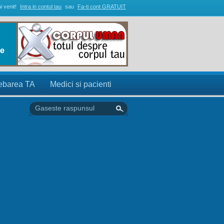
i venit!
Intra in contul tau
sau
Fa-ti cont GRATUIT
rebarea TA
Medici si pacienti