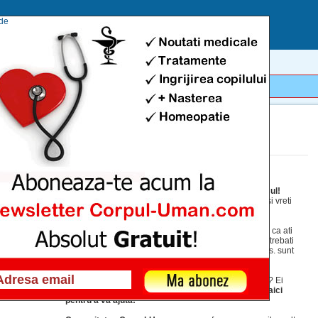
acest site, va exprimati acordul asupra folosirii cookie-urilor.
Afla mai multe...
Intrebarile tale despre san isi gasesc, aici, raspunsul!
Avetii o problema ce se incadreaza in categoria san si vreti
un raspuns avizat?
Va macina o problema medicala si nu sunteti sigur(a) ca ati
primit raspunsul corect? Nu ati ajuns la medic si va intrebati
daca trebuie sa mergeti? Nu stiti daca simptomele dvs. sunt
normale pentru afectiunea de care suferiti? Cautati
echipamente medicale si vreti si alte sfaturi? Aveti
programare la o clinica sau un spital si aveti intrebari? Ei
bine, indiferent care este problema dvs.,
noi suntem aici
pentru a va ajuta!