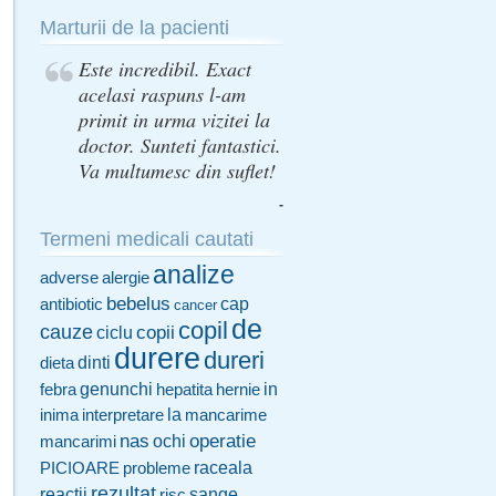
Marturii de la pacienti
Este incredibil. Exact
acelasi raspuns l-am
primit in urma vizitei la
doctor. Sunteti fantastici.
Va multumesc din suflet!
-
Termeni medicali cautati
analize
adverse
alergie
bebelus
cap
antibiotic
cancer
de
copil
cauze
copii
ciclu
durere
dureri
dinti
dieta
genunchi
in
febra
hepatita
hernie
la
inima
interpretare
mancarime
nas
operatie
ochi
mancarimi
raceala
PICIOARE
probleme
rezultat
sange
reactii
risc