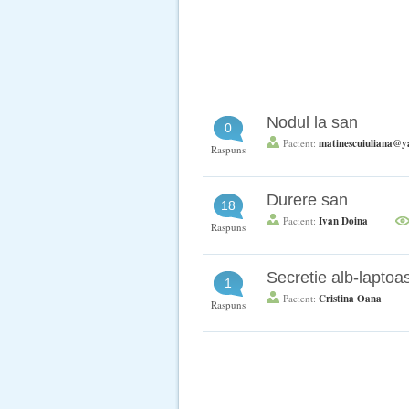
Nodul la san
0
Pacient:
matinescuiuliana@
Raspuns
Durere san
18
Pacient:
Ivan Doina
Raspuns
Secretie alb-laptoa
1
Pacient:
Cristina Oana
Raspuns