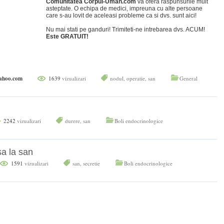
Comunitatea Corpul-Uman.com
va ofera raspunsurile mult
asteptate. O echipa de medici, impreuna cu alte persoane
care s-au lovit de aceleasi probleme ca si dvs. sunt aici!
Nu mai stati pe ganduri! Trimiteti-ne intrebarea dvs. ACUM!
Este GRATUIT!
yahoo.com
1639
vizualizari
nodul
,
operatie
,
san
General
2242
vizualizari
durere
,
san
Boli endocrinologice
sa la san
1591
vizualizari
san
,
secretie
Boli endocrinologice