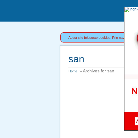
Acest site foloseste cookies. Prin navigarea pe 
san
» Archives for san
Home