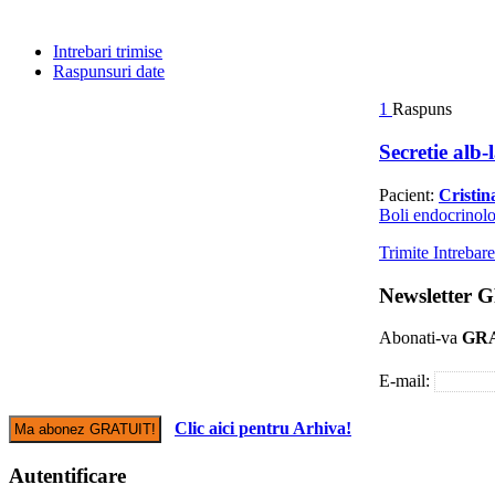
Intrebari trimise
Raspunsuri date
1
Raspuns
Secretie alb-
Pacient:
Cristi
Boli endocrinol
Trimite Intrebar
Newsletter
Abonati-va
GR
E-mail:
Clic aici pentru Arhiva!
Autentificare