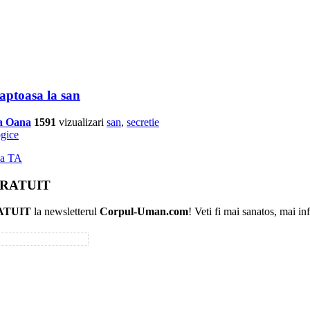
laptoasa la san
na Oana
1591
vizualizari
san
,
secretie
ogice
ea TA
 GRATUIT
ATUIT
la newsletterul
Corpul-Uman.com
! Veti fi mai sanatos, mai in