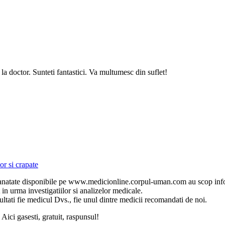
 la doctor. Sunteti fantastici. Va multumesc din suflet!
or si crapate
pre sanatate disponibile pe www.medicionline.corpul-uman.com au scop inf
t in urma investigatiilor si analizelor medicale.
ati fie medicul Dvs., fie unul dintre medicii recomandati de noi.
i gasesti, gratuit, raspunsul!