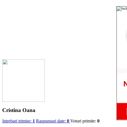
Cristina Oana
Intrebari trimise:
1
Raspunsuri date:
0
Voturi primite:
0