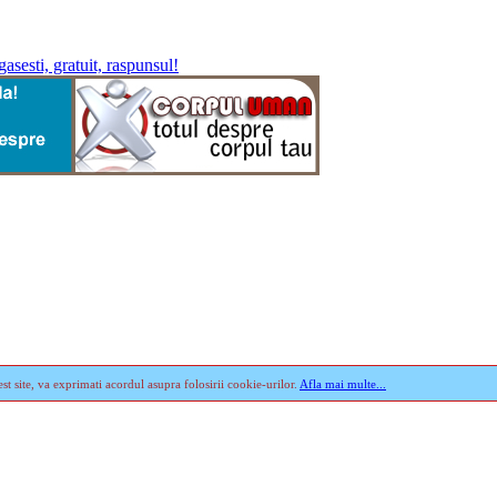
st site, va exprimati acordul asupra folosirii cookie-urilor.
Afla mai multe...