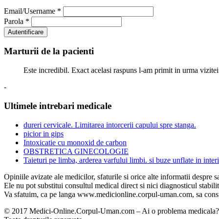
Email/Username
*
Parola
*
Marturii de la pacienti
Este incredibil. Exact acelasi raspuns l-am primit in urma vizitei
-
Ultimele intrebari medicale
dureri cervicale. Limitarea intorcerii capului spre stanga.
picior in gips
Intoxicatie cu monoxid de carbon
OBSTRETICA GINECOLOGIE
Taieturi pe limba, arderea varfului limbi. si buze unflate in interi
Opiniile avizate ale medicilor, sfaturile si orice alte informatii des
Ele nu pot substitui consultul medical direct si nici diagnosticul stabili
Va sfatuim, ca pe langa www.medicionline.corpul-uman.com, sa consult
© 2017 Medici-Online.Corpul-Uman.com – Ai o problema medicala? Aic