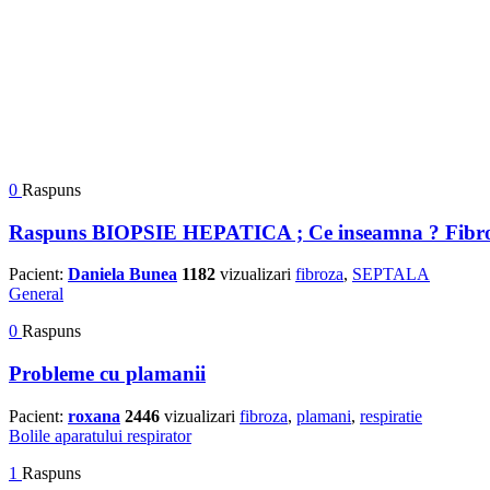
0
Raspuns
Raspuns BIOPSIE HEPATICA ; Ce inseamna ? Fibroz
Pacient:
Daniela Bunea
1182
vizualizari
fibroza
,
SEPTALA
General
0
Raspuns
Probleme cu plamanii
Pacient:
roxana
2446
vizualizari
fibroza
,
plamani
,
respiratie
Bolile aparatului respirator
1
Raspuns