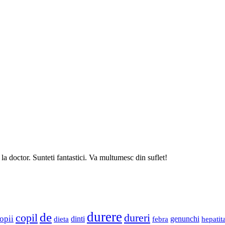
 la doctor. Sunteti fantastici. Va multumesc din suflet!
durere
de
copil
dureri
opii
dinti
genunchi
dieta
febra
hepatit