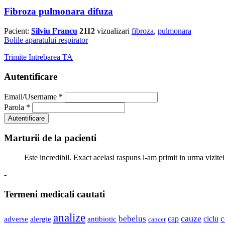
Fibroza pulmonara difuza
Pacient:
Silviu Francu
2112
vizualizari
fibroza
,
pulmonara
Bolile aparatului respirator
Trimite Intrebarea TA
Autentificare
Email/Username
*
Parola
*
Marturii de la pacienti
Este incredibil. Exact acelasi raspuns l-am primit in urma vizitei
-
Termeni medicali cautati
analize
cauze
bebelus
cap
c
ciclu
adverse
alergie
antibiotic
cancer