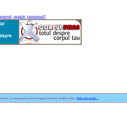
st site, va exprimati acordul asupra folosirii cookie-urilor.
Afla mai multe...