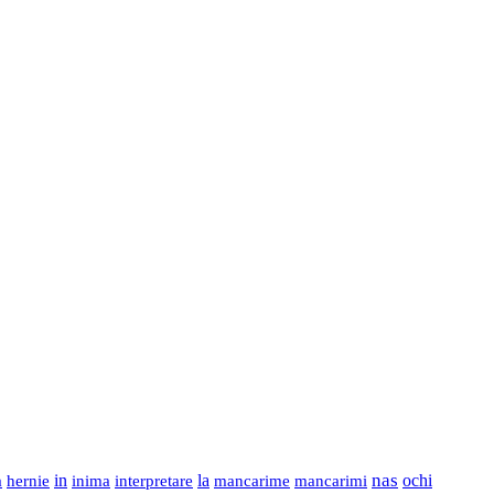
nas
in
la
ochi
a
hernie
inima
interpretare
mancarime
mancarimi