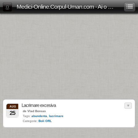
Medici-Online.Corpul-Uman.com - Ai o problema medicala? Aici gasesti, gratuit, raspunsul!
Lacrimare excesiva
AUG
de Vlad Boreas
25
Tags:
abundenta
,
lacrimare
Categorie:
Boli ORL