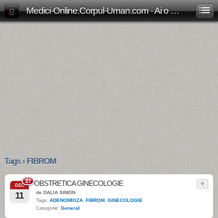
Medici-Online.Corpul-Uman.com - Ai o problema medicala? Aici gasesti, gratuit, raspunsul!
Tags › FIBROM
21
OBSTRETICA GINECOLOGIE
DEC
de DALIA SIMON
11
Tags:
ADENOMIOZA
,
FIBROM
,
GINECOLOGIE
Categorie:
General