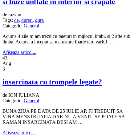
si buze unflate in interior si crapate
de razvan
Tags:
de
,
dureri
,
gura
Categorie:
General
Acuma 4 zile m-am trezit cu taieturi in mijlocul limbi, si 2 afte sub
limba. Acuma a inceput sa ma usture foarte tare varful …
Afiseaza articol...
43
Aug
3
insarcinata cu trompele legate?
de ION IULIANA
Categorie:
General
BUNA ZIUA PE DATA DE 25 IULIE AR FI TREBUIT SA
VINA MENSTRUATIA DAR NU A VENIT. SE POATE SA
RAMAN INSARCINATA DESI AM …
Afiseaza articol...