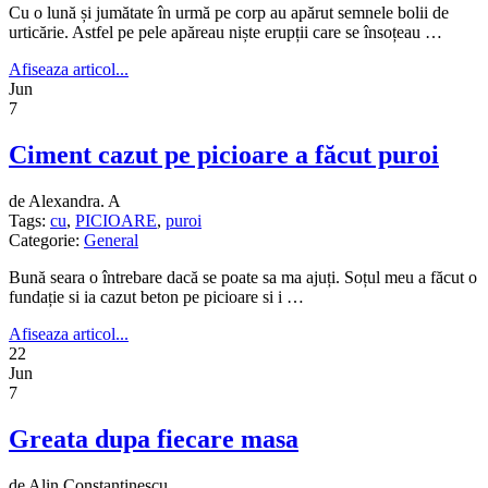
Cu o lună și jumătate în urmă pe corp au apărut semnele bolii de
urticărie. Astfel pe pele apăreau niște erupții care se însoțeau …
Afiseaza articol...
Jun
7
Ciment cazut pe picioare a făcut puroi
de Alexandra. A
Tags:
cu
,
PICIOARE
,
puroi
Categorie:
General
Bună seara o întrebare dacă se poate sa ma ajuți. Soțul meu a făcut o
fundație si ia cazut beton pe picioare si i …
Afiseaza articol...
22
Jun
7
Greata dupa fiecare masa
de Alin Constantinescu