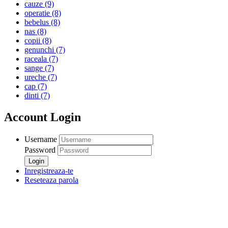
cauze
(9)
operatie
(8)
bebelus
(8)
nas
(8)
copii
(8)
genunchi
(7)
raceala
(7)
sange
(7)
ureche
(7)
cap
(7)
dinti
(7)
Account Login
Username
Password
Inregistreaza-te
Reseteaza parola