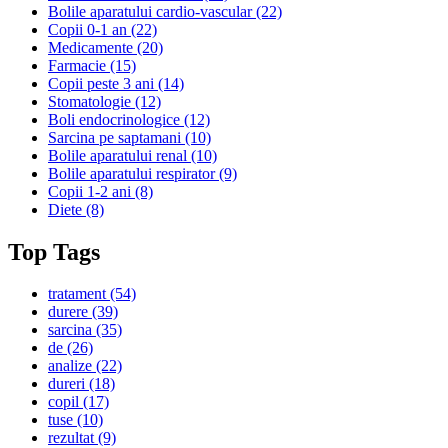
Bolile aparatului cardio-vascular
(22)
Copii 0-1 an
(22)
Medicamente
(20)
Farmacie
(15)
Copii peste 3 ani
(14)
Stomatologie
(12)
Boli endocrinologice
(12)
Sarcina pe saptamani
(10)
Bolile aparatului renal
(10)
Bolile aparatului respirator
(9)
Copii 1-2 ani
(8)
Diete
(8)
Top Tags
tratament
(54)
durere
(39)
sarcina
(35)
de
(26)
analize
(22)
dureri
(18)
copil
(17)
tuse
(10)
rezultat
(9)