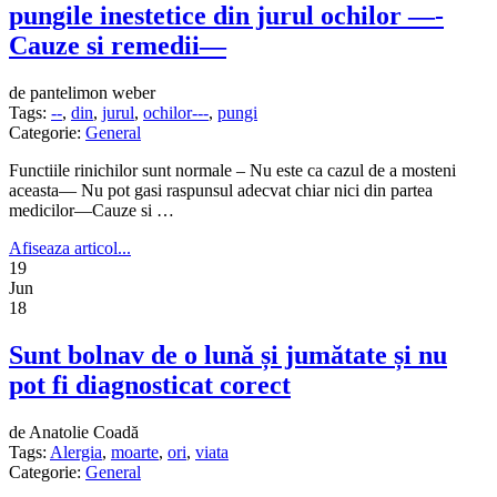
pungile inestetice din jurul ochilor —-
Cauze si remedii—
de pantelimon weber
Tags:
--
,
din
,
jurul
,
ochilor---
,
pungi
Categorie:
General
Functiile rinichilor sunt normale – Nu este ca cazul de a mosteni
aceasta— Nu pot gasi raspunsul adecvat chiar nici din partea
medicilor—Cauze si …
Afiseaza articol...
19
Jun
18
Sunt bolnav de o lună și jumătate și nu
pot fi diagnosticat corect
de Anatolie Coadă
Tags:
Alergia
,
moarte
,
ori
,
viata
Categorie:
General