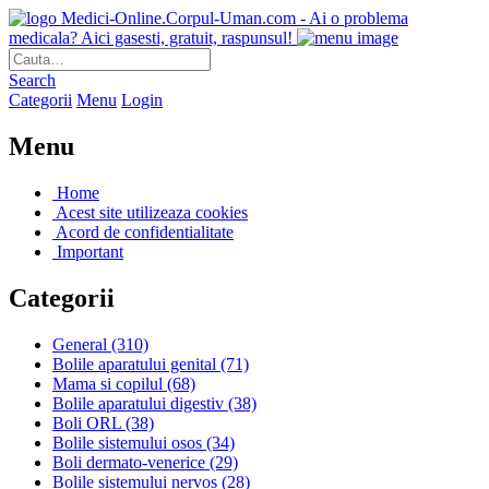
Medici-Online.Corpul-Uman.com - Ai o problema
medicala? Aici gasesti, gratuit, raspunsul!
Search
Categorii
Menu
Login
Menu
Home
Acest site utilizeaza cookies
Acord de confidentialitate
Important
Categorii
General
(310)
Bolile aparatului genital
(71)
Mama si copilul
(68)
Bolile aparatului digestiv
(38)
Boli ORL
(38)
Bolile sistemului osos
(34)
Boli dermato-venerice
(29)
Bolile sistemului nervos
(28)