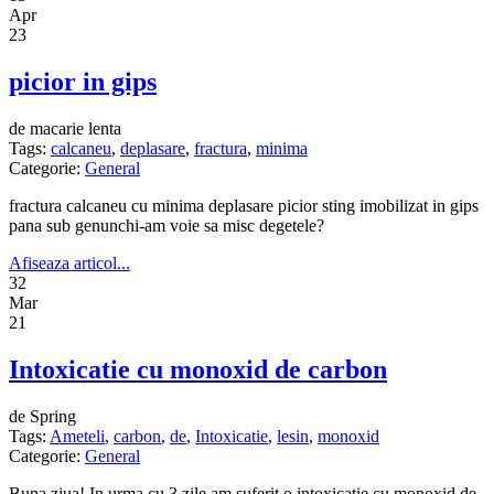
Apr
23
picior in gips
de macarie lenta
Tags:
calcaneu
,
deplasare
,
fractura
,
minima
Categorie:
General
fractura calcaneu cu minima deplasare picior sting imobilizat in gips
pana sub genunchi-am voie sa misc degetele?
Afiseaza articol...
32
Mar
21
Intoxicatie cu monoxid de carbon
de Spring
Tags:
Ameteli
,
carbon
,
de
,
Intoxicatie
,
lesin
,
monoxid
Categorie:
General
Buna ziua! In urma cu 3 zile am suferit o intoxicatie cu monoxid de