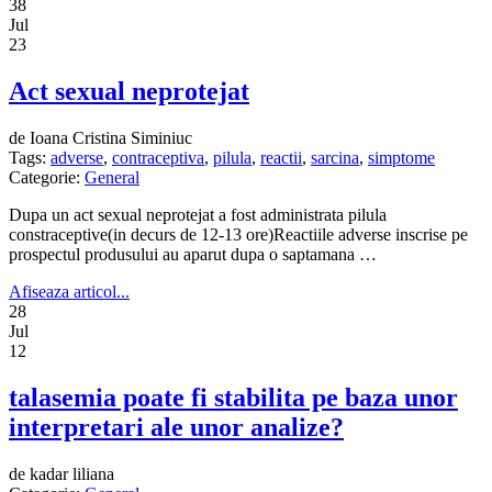
38
Jul
23
Act sexual neprotejat
de Ioana Cristina Siminiuc
Tags:
adverse
,
contraceptiva
,
pilula
,
reactii
,
sarcina
,
simptome
Categorie:
General
Dupa un act sexual neprotejat a fost administrata pilula
constraceptive(in decurs de 12-13 ore)Reactiile adverse inscrise pe
prospectul produsului au aparut dupa o saptamana …
Afiseaza articol...
28
Jul
12
talasemia poate fi stabilita pe baza unor
interpretari ale unor analize?
de kadar liliana