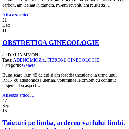
carbon, am lesinat in camera, mi-am revenit, am reusit sa …
Afiseaza articol...
21
Dec
11
OBSTRETICA GINECOLOGIE
de DALIA SIMON
Tags:
ADENOMIOZA
,
FIBROM
,
GINECOLOGIE
Categorie:
General
Buna seara, Am 48 de ani si am fost diagnosticata in urma unui
RMN cu adenomioza uterina, voluminos leiomiom cu continut
degenerat si aspect …
Afiseaza articol...
47
Sep
15
Taieturi pe limba, arderea varfului limbi.