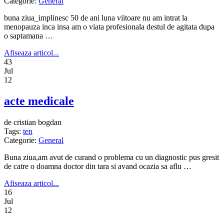
Categorie:
General
buna ziua_implinesc 50 de ani luna viitoare nu am intrat la
menopauza inca insa am o viata profesionala destul de agitata dupa
o saptamana …
Afiseaza articol...
43
Jul
12
acte medicale
de cristian bogdan
Tags:
ten
Categorie:
General
Buna ziua,am avut de curand o problema cu un diagnostic pus gresit
de catre o doamna doctor din tara si avand ocazia sa aflu …
Afiseaza articol...
16
Jul
12