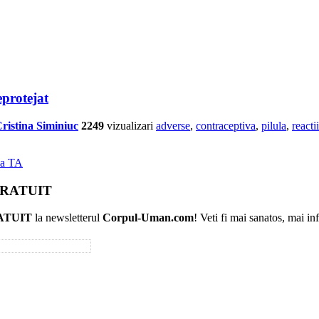
eprotejat
ristina Siminiuc
2249
vizualizari
adverse
,
contraceptiva
,
pilula
,
reactii
ea TA
 GRATUIT
ATUIT
la newsletterul
Corpul-Uman.com
! Veti fi mai sanatos, mai in