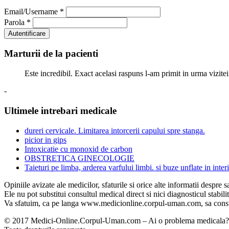
Email/Username
*
Parola
*
Marturii de la pacienti
Este incredibil. Exact acelasi raspuns l-am primit in urma vizitei
-
Ultimele intrebari medicale
dureri cervicale. Limitarea intorcerii capului spre stanga.
picior in gips
Intoxicatie cu monoxid de carbon
OBSTRETICA GINECOLOGIE
Taieturi pe limba, arderea varfului limbi. si buze unflate in interi
Opiniile avizate ale medicilor, sfaturile si orice alte informatii des
Ele nu pot substitui consultul medical direct si nici diagnosticul stabili
Va sfatuim, ca pe langa www.medicionline.corpul-uman.com, sa consult
© 2017 Medici-Online.Corpul-Uman.com – Ai o problema medicala? Aic