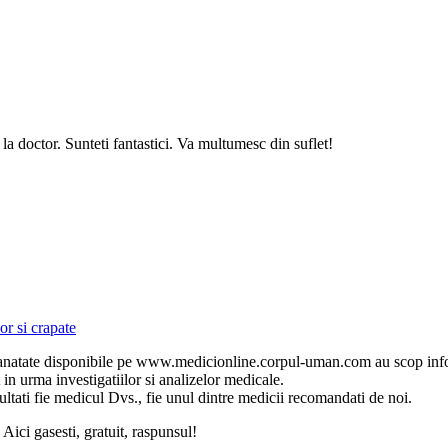
 la doctor. Sunteti fantastici. Va multumesc din suflet!
or si crapate
pre sanatate disponibile pe www.medicionline.corpul-uman.com au scop inf
t in urma investigatiilor si analizelor medicale.
ati fie medicul Dvs., fie unul dintre medicii recomandati de noi.
i gasesti, gratuit, raspunsul!