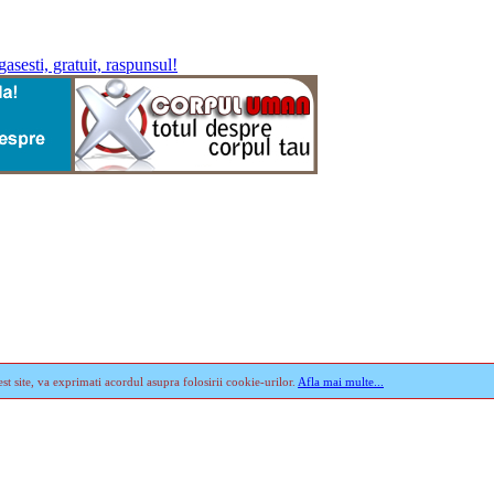
st site, va exprimati acordul asupra folosirii cookie-urilor.
Afla mai multe...