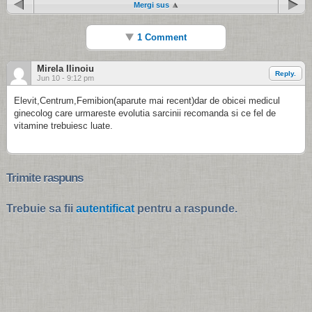
Mergi sus
1 Comment
Mirela Ilinoiu
Reply.
Jun 10 - 9:12 pm
Elevit,Centrum,Femibion(aparute mai recent)dar de obicei medicul
ginecolog care urmareste evolutia sarcinii recomanda si ce fel de
vitamine trebuiesc luate.
Trimite raspuns
Trebuie sa fii
autentificat
pentru a raspunde.