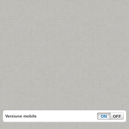
Versiune mobile
ON
OFF