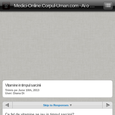
Medici-Online.Corpul-Uman.com - Ai o problema medicala? Aici gasesti, gratuit, raspunsul!
Vitamine in timpul sarcinii
Trimis pe June 10th, 2013
User: Diana Di
Skip to Responses
Ce fel de vitamine se iau in timpul sarcinii?