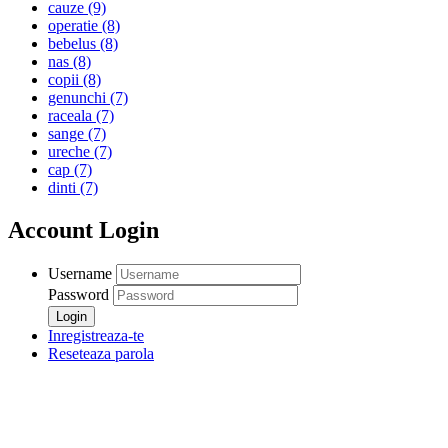
cauze
(9)
operatie
(8)
bebelus
(8)
nas
(8)
copii
(8)
genunchi
(7)
raceala
(7)
sange
(7)
ureche
(7)
cap
(7)
dinti
(7)
Account Login
Username
Password
Inregistreaza-te
Reseteaza parola