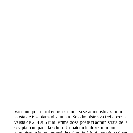
Vaccinul pentru rotavirus este oral si se administreaza intre
varsta de 6 saptamani si un an. Se administreaza trei doze: la
varsta de 2, 4 si 6 luni. Prima doza poate fi administrata de la
6 saptamani pana la 6 luni. Urmatoarele doze ar trebui
administrate la un interval de cel putin 3 luni intre doua doze.