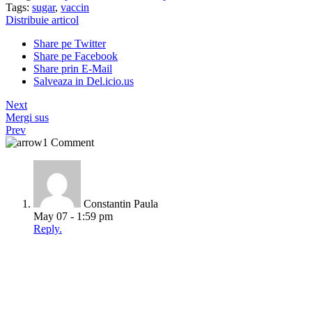
Tags:
sugar
,
vaccin
Distribuie articol
Share pe Twitter
Share pe Facebook
Share prin E-Mail
Salveaza in Del.icio.us
Next
Mergi sus
Prev
1 Comment
Constantin Paula
May 07 - 1:59 pm
Reply.