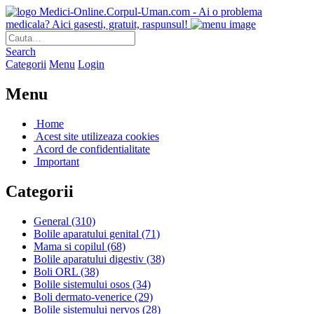
Medici-Online.Corpul-Uman.com - Ai o problema
medicala? Aici gasesti, gratuit, raspunsul!
Search
Categorii
Menu
Login
Menu
Home
Acest site utilizeaza cookies
Acord de confidentialitate
Important
Categorii
General
(310)
Bolile aparatului genital
(71)
Mama si copilul
(68)
Bolile aparatului digestiv
(38)
Boli ORL
(38)
Bolile sistemului osos
(34)
Boli dermato-venerice
(29)
Bolile sistemului nervos
(28)