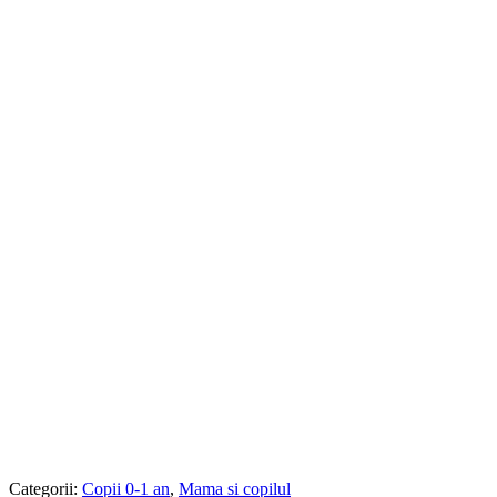
Categorii:
Copii 0-1 an
,
Mama si copilul