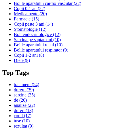
Bolile aparatului cardio-vascular
(22)
Copii 0-1 an
(22)
Medicamente
(20)
Farmacie
(15)
Copii peste 3 ani
(14)
Stomatologie
(12)
Boli endocrinologice
(12)
Sarcina pe saptamani
(10)
Bolile aparatului renal
(10)
Bolile aparatului respirator
(9)
Copii 1-2 ani
(8)
Diete
(8)
Top Tags
tratament
(54)
durere
(39)
sarcina
(35)
de
(26)
analize
(22)
dureri
(18)
copil
(17)
tuse
(10)
rezultat
(9)