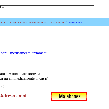
st site, va exprimati acordul asupra folosirii cookie-urilor.
Afla mai multe...
,
copil
,
medicamente
,
tratament
ni si 5 luni si are bronsita.
 ca nu am medicamente in casa?
os!