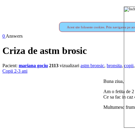
Acest site foloseste cookies. Prin navigarea pe ace
0
Answers
Criza de astm brosic
Pacient:
mariana gociu
2113
vizualizari
astm bronsic
,
bronsita
,
copii
Copii 2-3 ani
Buna ziua,
Am o fetita de 2 a
Ce sa fac in caz
Multumesc frum