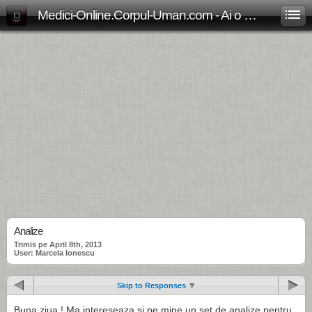
Medici-Online.Corpul-Uman.com - Ai o problema medicala? Aici gasesti, gratuit, raspunsul!
Analize
Trimis pe April 8th, 2013
User: Marcela Ionescu
Skip to Responses
Buna ziua ! Ma intereseaza si pe mine un set de analize pentru