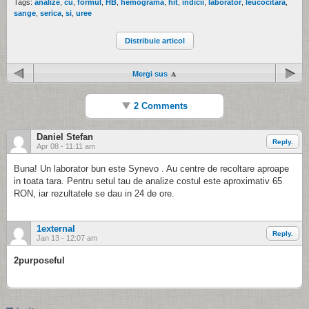
Tags:
analize
,
cu
,
formul
,
HB
,
hemograma
,
hit
,
indicii
,
laborator
,
leucocitara
,
sange
,
serica
,
si
,
uree
Distribuie articol
Mergi sus
2 Comments
Daniel Stefan
Reply.
Apr 08 - 11:11 am
Buna! Un laborator bun este Synevo . Au centre de recoltare aproape
in toata tara. Pentru setul tau de analize costul este aproximativ 65
RON, iar rezultatele se dau in 24 de ore.
1external
Reply.
Jan 13 - 12:07 am
2purposeful