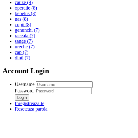
cauze
(9)
operatie
(8)
bebelus
(8)
nas
(8)
copii
(8)
genunchi
(7)
raceala
(7)
sange
(7)
ureche
(7)
cap
(7)
dinti
(7)
Account Login
Username
Password
Inregistreaza-te
Reseteaza parola