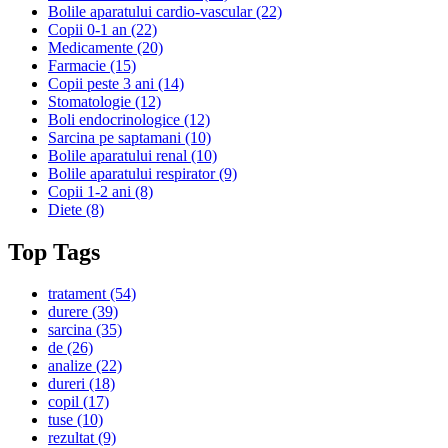
Bolile aparatului cardio-vascular
(22)
Copii 0-1 an
(22)
Medicamente
(20)
Farmacie
(15)
Copii peste 3 ani
(14)
Stomatologie
(12)
Boli endocrinologice
(12)
Sarcina pe saptamani
(10)
Bolile aparatului renal
(10)
Bolile aparatului respirator
(9)
Copii 1-2 ani
(8)
Diete
(8)
Top Tags
tratament
(54)
durere
(39)
sarcina
(35)
de
(26)
analize
(22)
dureri
(18)
copil
(17)
tuse
(10)
rezultat
(9)