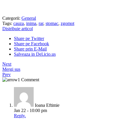
Categorii:
General
Tags:
cauza
,
inima
,
rar
,
stomac
,
zgomot
Distribuie articol
Share pe Twitter
Share pe Facebook
Share prin E-Mail
Salveaza in Del.icio.us
Next
Mergi sus
Prev
1 Comment
Ioana Eftimie
Jan 22 - 10:00 pm
Reply.