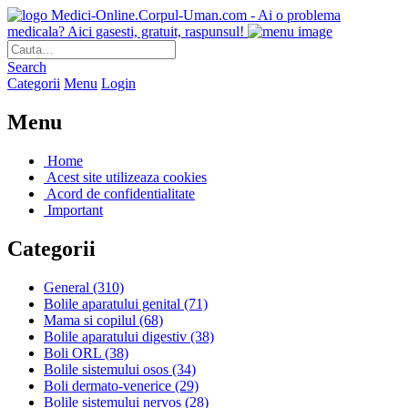
Medici-Online.Corpul-Uman.com - Ai o problema
medicala? Aici gasesti, gratuit, raspunsul!
Search
Categorii
Menu
Login
Menu
Home
Acest site utilizeaza cookies
Acord de confidentialitate
Important
Categorii
General
(310)
Bolile aparatului genital
(71)
Mama si copilul
(68)
Bolile aparatului digestiv
(38)
Boli ORL
(38)
Bolile sistemului osos
(34)
Boli dermato-venerice
(29)
Bolile sistemului nervos
(28)