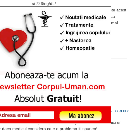
si 726/ng/dL/
Intrebarea mea este daca stie cineva ce este acest
TES? Nu imi dau seama ce este si observ ca
valoarea este mai mare decat maximul normal.
Medicul nu mi-a zis nimic!
LOG IN TO REPLY
9, 2013
ronul seric. E foarte putin peste limita superioara si nu vad nici un
ar daca medicul considera ca e o problema iti spunea!