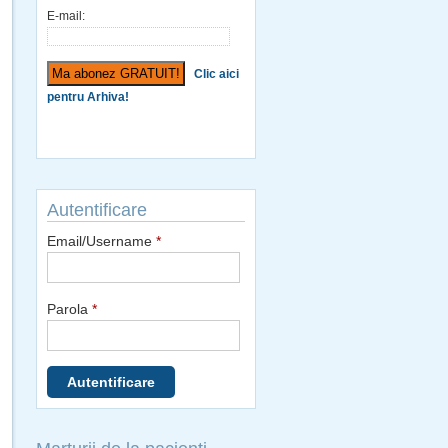
E-mail:
Clic aici
pentru Arhiva!
Autentificare
Email/Username
*
Parola
*