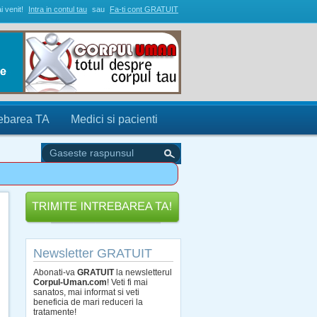
i venit!
Intra in contul tau
sau
Fa-ti cont GRATUIT
rebarea TA
Medici si pacienti
Newsletter GRATUIT
Abonati-va
GRATUIT
la newsletterul
Corpul-Uman.com
! Veti fi mai
sanatos, mai informat si veti
beneficia de mari reduceri la
tratamente!