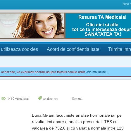
Bine a
 utilizeaza cookies
Acord de confidentialitate
Trimite Int
acest site, va exprimati acordul asupra folosirii cookie-urilor.
Afla mai multe...
1460
vizualizari
analize
,
tes
General
Buna!Mi-am facut niste analize hormonale iar pe
rezultat imi apare o analiza prescurtat: TES cu
valoarea de 752.0 si cu variatia normala intre 129