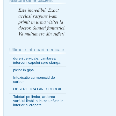
Marturii de la pacienti
Este incredibil. Exact
acelasi raspuns l-am
primit in urma vizitei la
doctor. Sunteti fantastici.
Va multumesc din suflet!
-
Ultimele intrebari medicale
dureri cervicale. Limitarea
intorcerii capului spre stanga.
picior in gips
Intoxicatie cu monoxid de
carbon
OBSTRETICA GINECOLOGIE
Taieturi pe limba, arderea
varfului limbi. si buze unflate in
interior si crapate