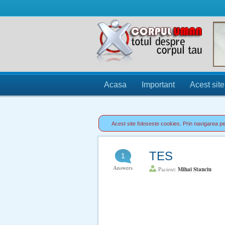
Acasa
Important
Acest site
Acest site foloseste cookies. Prin navigarea pe 
TES
1
Answers
Pacient:
Mihai Stanciu