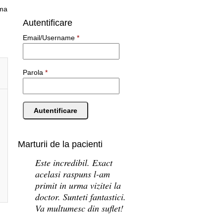
ema
Autentificare
Email/Username
*
Parola
*
Marturii de la pacienti
Este incredibil. Exact
acelasi raspuns l-am
primit in urma vizitei la
doctor. Sunteti fantastici.
Va multumesc din suflet!