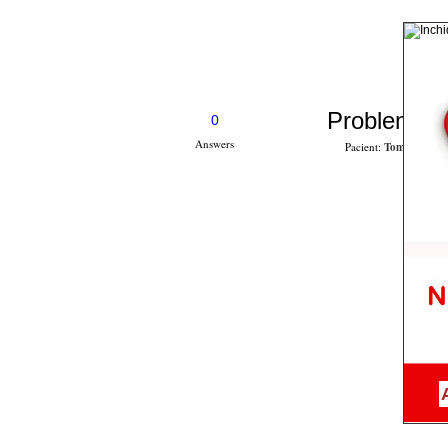
Problema U
0
Answers
Pacient:
Tomoiaga Ad