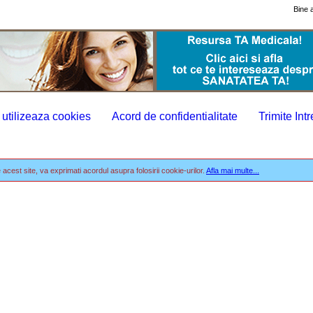
Bine a
 utilizeaza cookies
Acord de confidentialitate
Trimite Int
acest site, va exprimati acordul asupra folosirii cookie-urilor.
Afla mai multe...