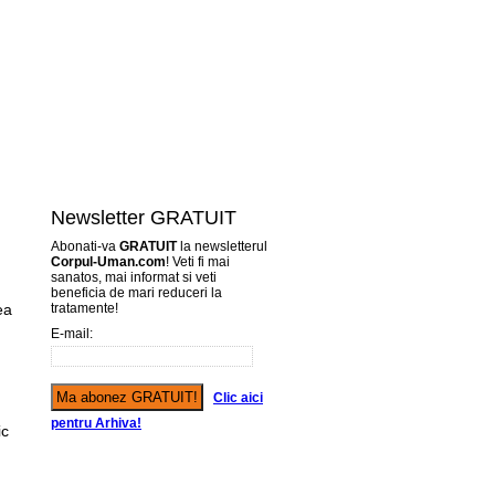
Newsletter GRATUIT
Abonati-va
GRATUIT
la newsletterul
Corpul-Uman.com
! Veti fi mai
sanatos, mai informat si veti
beneficia de mari reduceri la
ea
tratamente!
E-mail:
Clic aici
pentru Arhiva!
ic