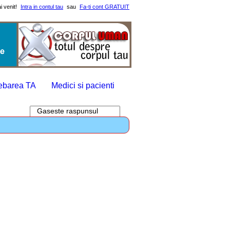
i venit!
Intra in contul tau
sau
Fa-ti cont GRATUIT
rebarea TA
Medici si pacienti