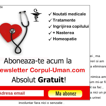
rinala
rian
1340
vizualizari
alex
General
Buna ziua
De ceva vreme am probleme cu eliminarea urinei , ma
urinez foarte des si incomplet , la urinare am dureri si am
senzatia ca am ceva pe canal care imi optureaza eliminar
urinei cum ar fi un nodul .
am facut mai multe teste urinale si nu imi apare nimica am
luat mai multe tratamente si tot degiaba , simt cum mi-ar fi
infundat canalul retral si nu mai stiu ce tratament sa fac ,
sunt dati cand imi vine sa urinez si nu pot elimina nici un p
de urina iar dupa vreo 15 minute simt eliminarea urinei
involuntar fara nici o senzatie .