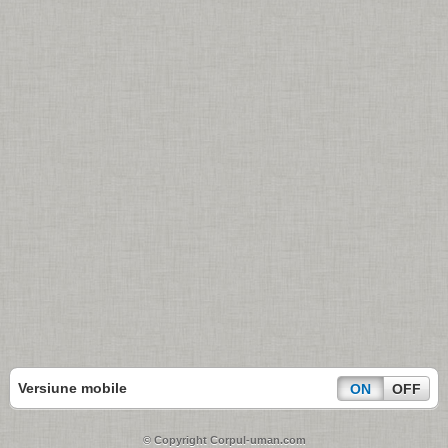
Versiune mobile
ON
OFF
© Copyright Corpul-uman.com