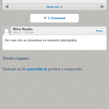
Mergi sus
1 Comment
Mihai Basdiu
Reply.
May 07 - 1:50 pm
Din cate stiu eu procedura se numeste plantografie.
Trimite raspuns
Trebuie sa fii
autentificat
pentru a raspunde.