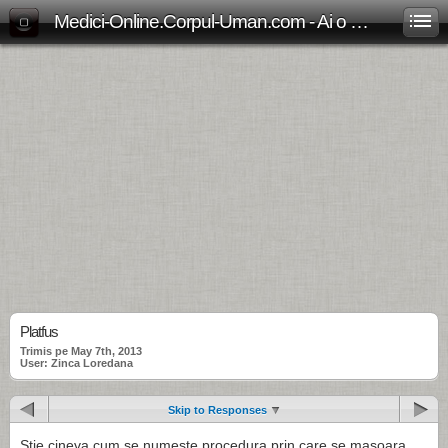
Medici-Online.Corpul-Uman.com - Ai o problema medicala? Aici gasesti, gratuit, raspunsul!
Platfus
Trimis pe May 7th, 2013
User: Zinca Loredana
Skip to Responses
Stie cineva cum se numeste procedura prin care se masoara