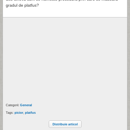
gradul de platfus?
Categorii:
General
Tags:
picior
,
platfus
Distribuie articol