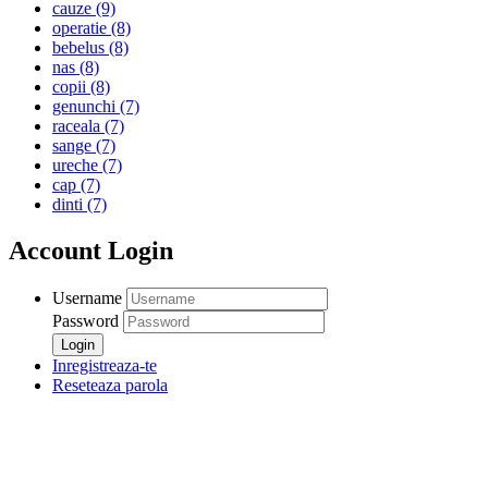
cauze
(9)
operatie
(8)
bebelus
(8)
nas
(8)
copii
(8)
genunchi
(7)
raceala
(7)
sange
(7)
ureche
(7)
cap
(7)
dinti
(7)
Account Login
Username
Password
Inregistreaza-te
Reseteaza parola