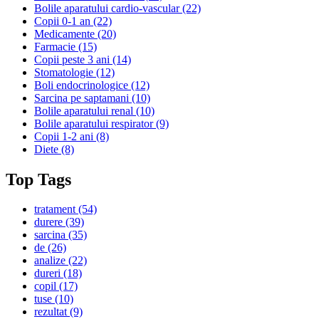
Bolile aparatului cardio-vascular
(22)
Copii 0-1 an
(22)
Medicamente
(20)
Farmacie
(15)
Copii peste 3 ani
(14)
Stomatologie
(12)
Boli endocrinologice
(12)
Sarcina pe saptamani
(10)
Bolile aparatului renal
(10)
Bolile aparatului respirator
(9)
Copii 1-2 ani
(8)
Diete
(8)
Top Tags
tratament
(54)
durere
(39)
sarcina
(35)
de
(26)
analize
(22)
dureri
(18)
copil
(17)
tuse
(10)
rezultat
(9)