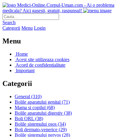
Medici-Online.Corpul-Uman.com - Ai o problema
medicala? Aici gasesti, gratuit, raspunsul!
Search
Categorii
Menu
Login
Menu
Home
Acest site utilizeaza cookies
Acord de confidentialitate
Important
Categorii
General
(310)
Bolile aparatului genital
(71)
Mama si copilul
(68)
Bolile aparatului digestiv
(38)
Boli ORL
(38)
Bolile sistemului osos
(34)
Boli dermato-venerice
(29)
Bolile sistemului nervos
(28)