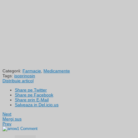
Categorii:
Farmacie
,
Medicamente
Tags:
isoprinosin
Distribuie articol
Share pe Twitter
Share pe Facebook
Share prin E-Mail
Salveaza in Del.icio.us
Next
Mergi sus
Prev
1 Comment