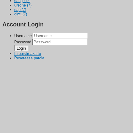
sange
(7)
ureche
(7)
cap
(7)
dinti
(7)
Account Login
Username
Password
Inregistreaza-te
Reseteaza parola