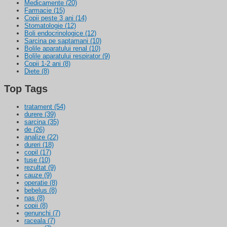
Medicamente
(20)
Farmacie
(15)
Copii peste 3 ani
(14)
Stomatologie
(12)
Boli endocrinologice
(12)
Sarcina pe saptamani
(10)
Bolile aparatului renal
(10)
Bolile aparatului respirator
(9)
Copii 1-2 ani
(8)
Diete
(8)
Top Tags
tratament
(54)
durere
(39)
sarcina
(35)
de
(26)
analize
(22)
dureri
(18)
copil
(17)
tuse
(10)
rezultat
(9)
cauze
(9)
operatie
(8)
bebelus
(8)
nas
(8)
copii
(8)
genunchi
(7)
raceala
(7)