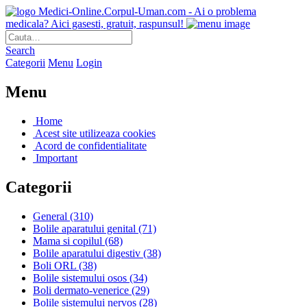
Medici-Online.Corpul-Uman.com - Ai o problema
medicala? Aici gasesti, gratuit, raspunsul!
Search
Categorii
Menu
Login
Menu
Home
Acest site utilizeaza cookies
Acord de confidentialitate
Important
Categorii
General
(310)
Bolile aparatului genital
(71)
Mama si copilul
(68)
Bolile aparatului digestiv
(38)
Boli ORL
(38)
Bolile sistemului osos
(34)
Boli dermato-venerice
(29)
Bolile sistemului nervos
(28)