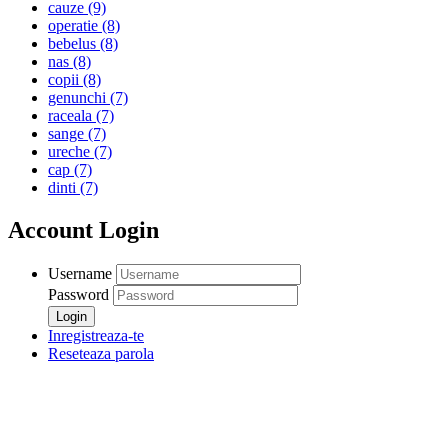
cauze
(9)
operatie
(8)
bebelus
(8)
nas
(8)
copii
(8)
genunchi
(7)
raceala
(7)
sange
(7)
ureche
(7)
cap
(7)
dinti
(7)
Account Login
Username
Password
Inregistreaza-te
Reseteaza parola