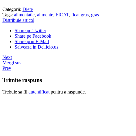
Categorii:
Diete
Tags:
alimentatie
,
alimente
,
FICAT
,
ficat gras
,
gras
Distribuie articol
Share pe Twitter
Share pe Facebook
Share prin E-Mail
Salveaza in Del.icio.us
Next
Mergi sus
Prev
Trimite raspuns
Trebuie sa fii
autentificat
pentru a raspunde.