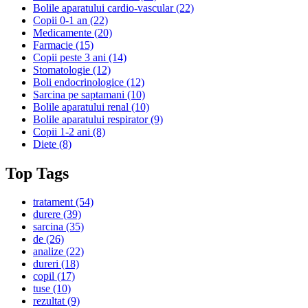
Bolile aparatului cardio-vascular
(22)
Copii 0-1 an
(22)
Medicamente
(20)
Farmacie
(15)
Copii peste 3 ani
(14)
Stomatologie
(12)
Boli endocrinologice
(12)
Sarcina pe saptamani
(10)
Bolile aparatului renal
(10)
Bolile aparatului respirator
(9)
Copii 1-2 ani
(8)
Diete
(8)
Top Tags
tratament
(54)
durere
(39)
sarcina
(35)
de
(26)
analize
(22)
dureri
(18)
copil
(17)
tuse
(10)
rezultat
(9)