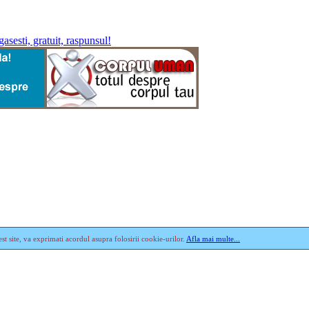
st site, va exprimati acordul asupra folosirii cookie-urilor.
Afla mai multe...