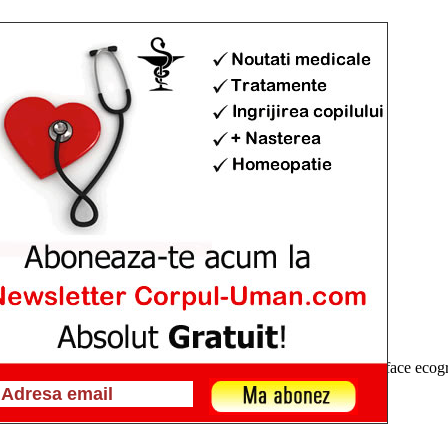
ecografie
urologie se face ecografie doppler ? Si daca da, unde se poate face ecog
i