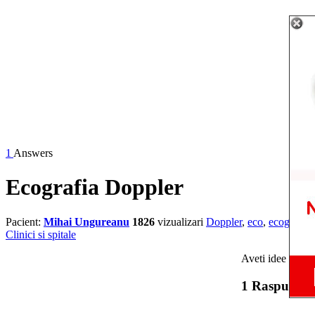
1
Answers
Ecografia Doppler
Pacient:
Mihai Ungureanu
1826
vizualizari
Doppler
,
eco
,
ecografia
,
Clinici si spitale
Aveti idee in ne
1 Raspunsur