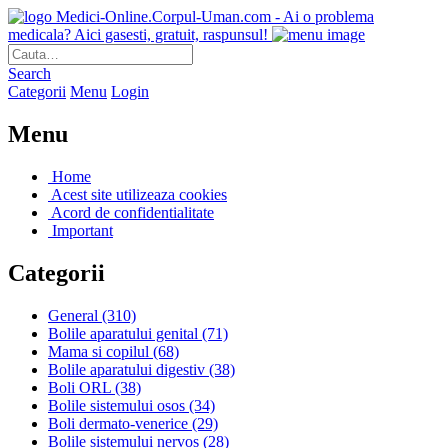
Medici-Online.Corpul-Uman.com - Ai o problema
medicala? Aici gasesti, gratuit, raspunsul!
Search
Categorii
Menu
Login
Menu
Home
Acest site utilizeaza cookies
Acord de confidentialitate
Important
Categorii
General
(310)
Bolile aparatului genital
(71)
Mama si copilul
(68)
Bolile aparatului digestiv
(38)
Boli ORL
(38)
Bolile sistemului osos
(34)
Boli dermato-venerice
(29)
Bolile sistemului nervos
(28)