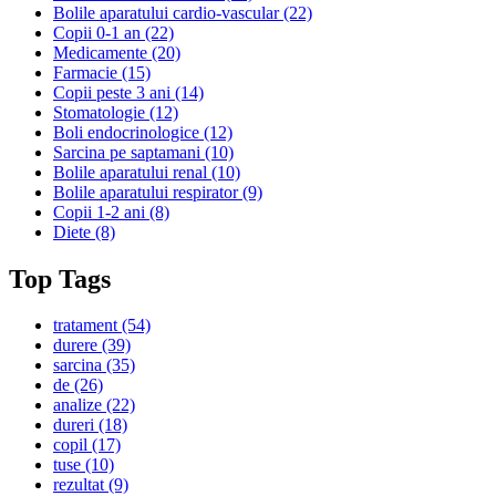
Bolile aparatului cardio-vascular
(22)
Copii 0-1 an
(22)
Medicamente
(20)
Farmacie
(15)
Copii peste 3 ani
(14)
Stomatologie
(12)
Boli endocrinologice
(12)
Sarcina pe saptamani
(10)
Bolile aparatului renal
(10)
Bolile aparatului respirator
(9)
Copii 1-2 ani
(8)
Diete
(8)
Top Tags
tratament
(54)
durere
(39)
sarcina
(35)
de
(26)
analize
(22)
dureri
(18)
copil
(17)
tuse
(10)
rezultat
(9)