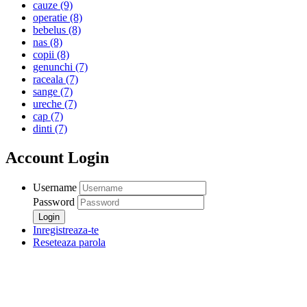
cauze
(9)
operatie
(8)
bebelus
(8)
nas
(8)
copii
(8)
genunchi
(7)
raceala
(7)
sange
(7)
ureche
(7)
cap
(7)
dinti
(7)
Account Login
Username
Password
Inregistreaza-te
Reseteaza parola