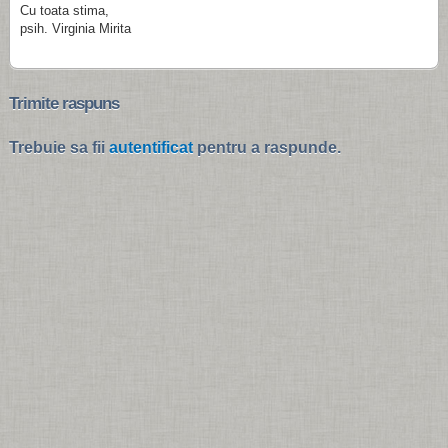
Cu toata stima,
psih. Virginia Mirita
Trimite raspuns
Trebuie sa fii
autentificat
pentru a raspunde.