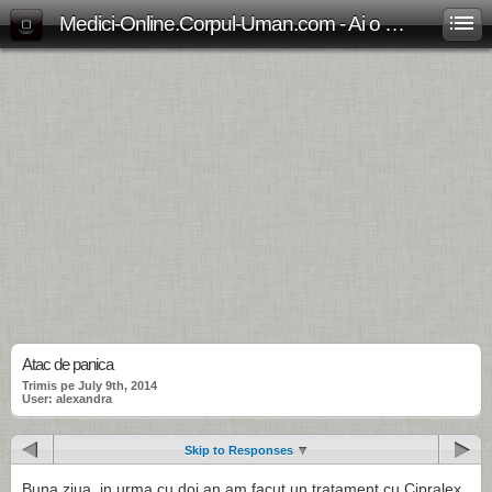
Medici-Online.Corpul-Uman.com - Ai o problema medicala? Aici gasesti, gratuit, raspunsul!
Atac de panica
Trimis pe July 9th, 2014
User: alexandra
Skip to Responses
Buna ziua, in urma cu doi an am facut un tratament cu Cipralex