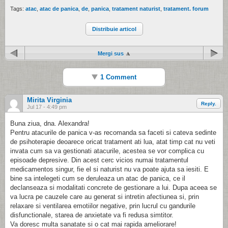
Tags:
atac
,
atac de panica
,
de
,
panica
,
tratament naturist
,
tratament. forum
Distribuie articol
Mergi sus
1 Comment
Mirita Virginia
Reply.
Jul 17 - 4:49 pm
Buna ziua, dna. Alexandra!
Pentru atacurile de panica v-as recomanda sa faceti si cateva sedinte
de psihoterapie deoarece oricat tratament ati lua, atat timp cat nu veti
invata cum sa va gestionati atacurile, acestea se vor complica cu
episoade depresive. Din acest cerc vicios numai tratamentul
medicamentos singur, fie el si naturist nu va poate ajuta sa iesiti. E
bine sa intelegeti cum se deruleaza un atac de panica, ce il
declanseaza si modalitati concrete de gestionare a lui. Dupa aceea se
va lucra pe cauzele care au generat si intretin afectiunea si, prin
relaxare si ventilarea emotiilor negative, prin lucrul cu gandurile
disfunctionale, starea de anxietate va fi redusa simtitor.
Va doresc multa sanatate si o cat mai rapida ameliorare!