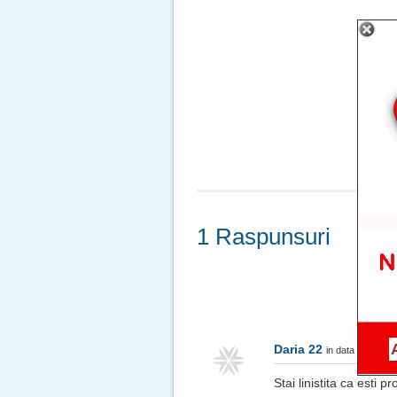
1 Raspunsuri
Daria 22
in data de Jul 1
Stai linistita ca esti 