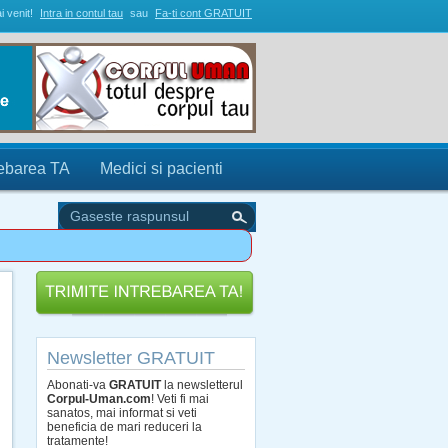
i venit!
Intra in contul tau
sau
Fa-ti cont GRATUIT
rebarea TA
Medici si pacienti
Newsletter GRATUIT
Abonati-va
GRATUIT
la newsletterul
Corpul-Uman.com
! Veti fi mai
sanatos, mai informat si veti
beneficia de mari reduceri la
tratamente!