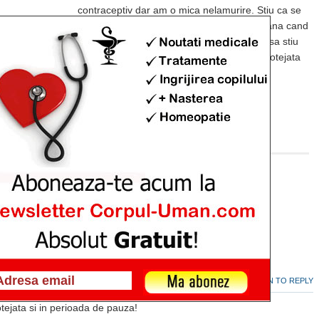
contraceptiv dar am o mica nelamurire. Stiu ca se
face o pauza a folosirii acestuia in saptamana cand
are loc urmatoarea menstruatie, si as dori sa stiu
daca in aceasta saptamana eu mai sunt protejata
impotriva sarcinii?
Va multumesc!
LOG IN TO REPLY
8, 2013
protejata si in perioada de pauza!