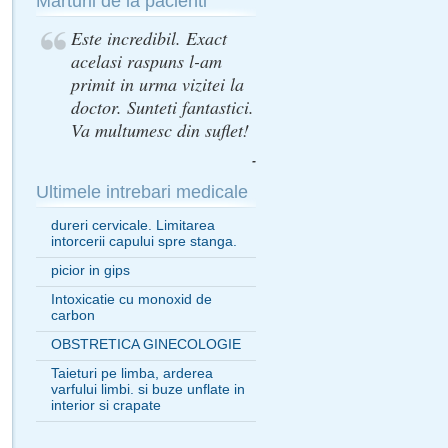
Marturii de la pacienti
Este incredibil. Exact
acelasi raspuns l-am
primit in urma vizitei la
doctor. Sunteti fantastici.
Va multumesc din suflet!
-
Ultimele intrebari medicale
dureri cervicale. Limitarea
intorcerii capului spre stanga.
picior in gips
Intoxicatie cu monoxid de
carbon
OBSTRETICA GINECOLOGIE
Taieturi pe limba, arderea
varfului limbi. si buze unflate in
interior si crapate