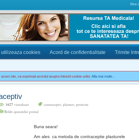
Bine a
 utilizeaza cookies
Acord de confidentialitate
Trimite Int
acest site, va exprimati acordul asupra folosirii cookie-urilor.
Afla mai multe...
aceptiv
1627
vizualizari
contraceptiv
,
plasture
,
protectie
Bolile aparatului genital
Buna seara!
Am ales ca metoda de contraceptie plasturele