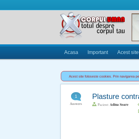
Acasa
Important
Acest site
Acest site foloseste cookies. Prin navigarea pe 
Plasture contr
1
Answers
Pacient:
Adina Soare