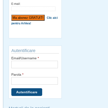
E-mail:
Clic aici
pentru Arhiva!
Autentificare
Email/Username
*
Parola
*