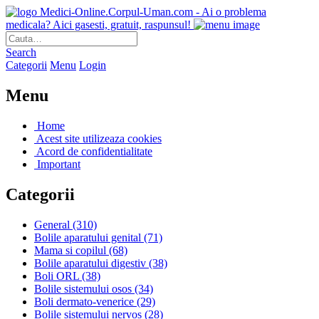
Medici-Online.Corpul-Uman.com - Ai o problema
medicala? Aici gasesti, gratuit, raspunsul!
Search
Categorii
Menu
Login
Menu
Home
Acest site utilizeaza cookies
Acord de confidentialitate
Important
Categorii
General
(310)
Bolile aparatului genital
(71)
Mama si copilul
(68)
Bolile aparatului digestiv
(38)
Boli ORL
(38)
Bolile sistemului osos
(34)
Boli dermato-venerice
(29)
Bolile sistemului nervos
(28)