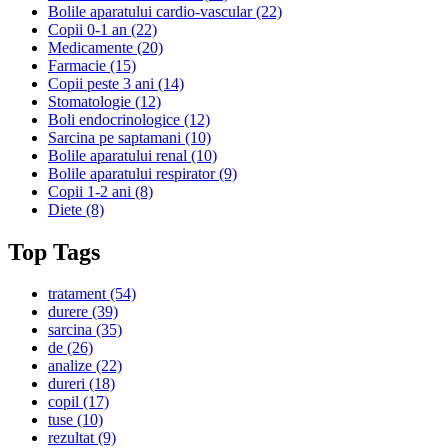
Bolile aparatului cardio-vascular
(22)
Copii 0-1 an
(22)
Medicamente
(20)
Farmacie
(15)
Copii peste 3 ani
(14)
Stomatologie
(12)
Boli endocrinologice
(12)
Sarcina pe saptamani
(10)
Bolile aparatului renal
(10)
Bolile aparatului respirator
(9)
Copii 1-2 ani
(8)
Diete
(8)
Top Tags
tratament
(54)
durere
(39)
sarcina
(35)
de
(26)
analize
(22)
dureri
(18)
copil
(17)
tuse
(10)
rezultat
(9)