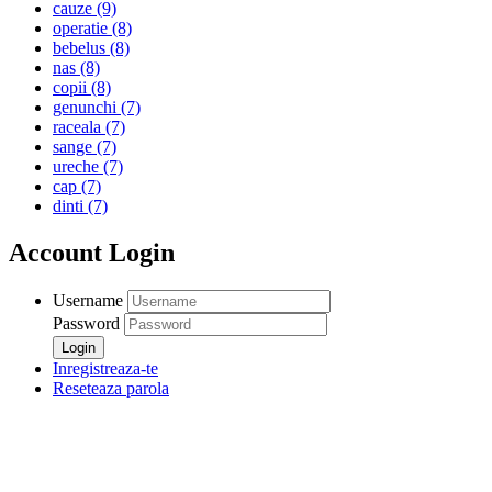
cauze
(9)
operatie
(8)
bebelus
(8)
nas
(8)
copii
(8)
genunchi
(7)
raceala
(7)
sange
(7)
ureche
(7)
cap
(7)
dinti
(7)
Account Login
Username
Password
Inregistreaza-te
Reseteaza parola