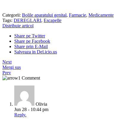
Categorii:
Bolile aparatului genital
,
Farmacie
,
Medicamente
Tags:
DEREGLARI
,
Escapelle
Distribuie articol
Share pe Twitter
Share pe Facebook
Share prin E-Mail
Salveaza in Del.icio.us
Next
Mergi sus
Prev
1 Comment
Olivia
Jun 28 - 10:44 pm
Reply.