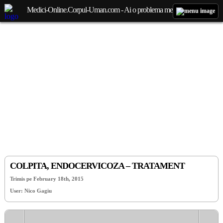
Medici-Online.Corpul-Uman.com - Ai o problema medicala? Aici gasesti, gratuit, raspunsul!
COLPITA, ENDOCERVICOZA – TRATAMENT
Trimis pe February 18th, 2015
User: Nico Gagiu