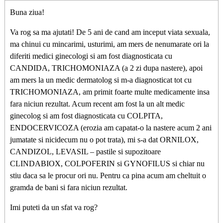
Buna ziua!
Va rog sa ma ajutati! De 5 ani de cand am inceput viata sexuala,
ma chinui cu mincarimi, usturimi, am mers de nenumarate ori la
diferiti medici ginecologi si am fost diagnosticata cu
CANDIDA, TRICHOMONIAZA (a 2 zi dupa nastere), apoi
am mers la un medic dermatolog si m-a diagnosticat tot cu
TRICHOMONIAZA, am primit foarte multe medicamente insa
fara niciun rezultat. Acum recent am fost la un alt medic
ginecolog si am fost diagnosticata cu COLPITA,
ENDOCERVICOZA (erozia am capatat-o la nastere acum 2 ani
jumatate si nicidecum nu o pot trata), mi s-a dat ORNILOX,
CANDIZOL, LEVASIL – pastile si supozitoare
CLINDABIOX, COLPOFERIN si GYNOFILUS si chiar nu
stiu daca sa le procur ori nu. Pentru ca pina acum am cheltuit o
gramda de bani si fara niciun rezultat.
Imi puteti da un sfat va rog?