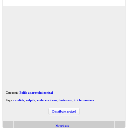
Categorii:
Bolile aparatului genital
Tags:
candida
,
colpita
,
endocervicoza
,
tratament
,
trichomoniaza
Distribuie articol
Mergi sus