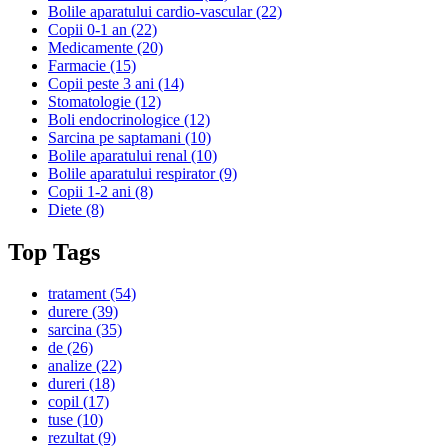
Bolile aparatului cardio-vascular
(22)
Copii 0-1 an
(22)
Medicamente
(20)
Farmacie
(15)
Copii peste 3 ani
(14)
Stomatologie
(12)
Boli endocrinologice
(12)
Sarcina pe saptamani
(10)
Bolile aparatului renal
(10)
Bolile aparatului respirator
(9)
Copii 1-2 ani
(8)
Diete
(8)
Top Tags
tratament
(54)
durere
(39)
sarcina
(35)
de
(26)
analize
(22)
dureri
(18)
copil
(17)
tuse
(10)
rezultat
(9)