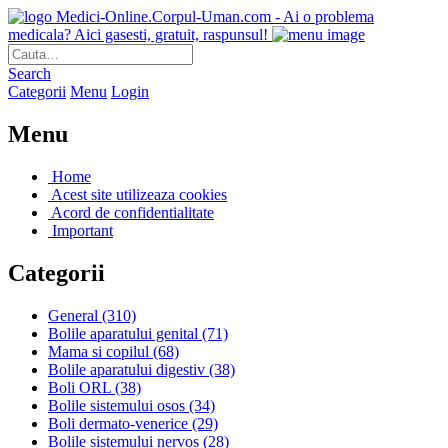
Medici-Online.Corpul-Uman.com - Ai o problema
medicala? Aici gasesti, gratuit, raspunsul!
Search
Categorii
Menu
Login
Menu
Home
Acest site utilizeaza cookies
Acord de confidentialitate
Important
Categorii
General
(310)
Bolile aparatului genital
(71)
Mama si copilul
(68)
Bolile aparatului digestiv
(38)
Boli ORL
(38)
Bolile sistemului osos
(34)
Boli dermato-venerice
(29)
Bolile sistemului nervos
(28)