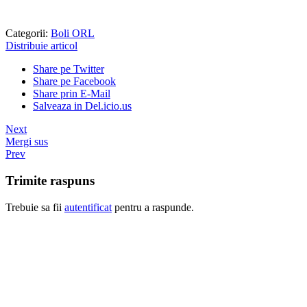
Categorii:
Boli ORL
Distribuie articol
Share pe Twitter
Share pe Facebook
Share prin E-Mail
Salveaza in Del.icio.us
Next
Mergi sus
Prev
Trimite raspuns
Trebuie sa fii
autentificat
pentru a raspunde.