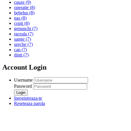
cauze
(9)
operatie
(8)
bebelus
(8)
nas
(8)
copii
(8)
genunchi
(7)
raceala
(7)
sange
(7)
ureche
(7)
cap
(7)
dinti
(7)
Account Login
Username
Password
Inregistreaza-te
Reseteaza parola