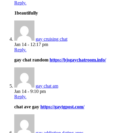
Reply.
1beautifully
gay cruising chat
Jan 14 - 12:17 pm
Reply.
gay chat random
https://bjsgaychatroom.info/
gay chat am
Jan 14 - 9:10 pm
Reply.
chat ave gay
https://gaytgpost.com/
gay addiction dating apps