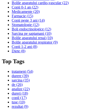
Bolile aparatului cardio-vascular
(22)
Copii 0-1 an
(22)
Medicamente
(20)
Farmacie
(15)
Copii peste 3 ani
(14)
Stomatologie
(12)
Boli endocrinologice
(12)
Sarcina pe saptamani
(10)
Bolile aparatului renal
(10)
Bolile aparatului respirator
(9)
Copii 1-2 ani
(8)
Diete
(8)
Top Tags
tratament
(54)
durere
(39)
sarcina
(35)
de
(26)
analize
(22)
dureri
(18)
copil
(17)
tuse
(10)
rezultat
(9)