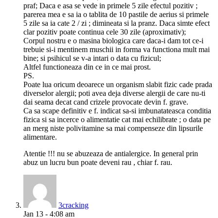
praf; Daca e asa se vede in primele 5 zile efectul pozitiv ;
parerea mea e sa ia o tablita de 10 pastile de aerius si primele
5 zile sa ia cate 2 / zi ; dimineata si la pranz. Daca simte efect
clar pozitiv poate continua cele 30 zile (aproximativ);
Corpul nostru e o masina biologica care daca-i dam tot ce-i
trebuie si-i mentinem muschii in forma va functiona mult mai
bine; si psihicul se v-a intari o data cu fizicul;
Altfel functioneaza din ce in ce mai prost.
PS.
Poate lua oricum deoarece un organism slabit fizic cade prada
diverselor alergii; poti avea deja diverse alergii de care nu-ti
dai seama decat cand crizele provocate devin f. grave.
Ca sa scape definitiv e f. indicat sa-si imbunatateasca conditia
fizica si sa incerce o alimentatie cat mai echilibrate ; o data pe
an merg niste polivitamine sa mai compenseze din lipsurile
alimentare.
Atentie !!! nu se abuzeaza de antialergice. In general prin
abuz un lucru bun poate deveni rau , chiar f. rau.
3cracking
Jan 13 - 4:08 am