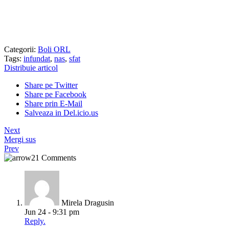
Categorii:
Boli ORL
Tags:
infundat
,
nas
,
sfat
Distribuie articol
Share pe Twitter
Share pe Facebook
Share prin E-Mail
Salveaza in Del.icio.us
Next
Mergi sus
Prev
21 Comments
Mirela Dragusin
Jun 24 - 9:31 pm
Reply.