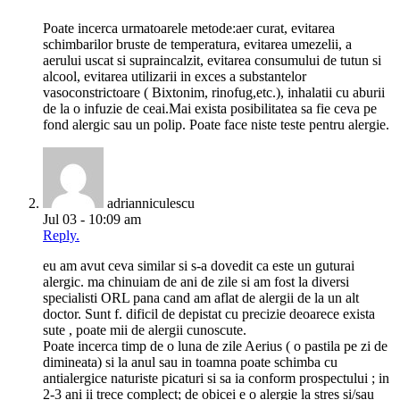
Poate incerca urmatoarele metode:aer curat, evitarea
schimbarilor bruste de temperatura, evitarea umezelii, a
aerului uscat si supraincalzit, evitarea consumului de tutun si
alcool, evitarea utilizarii in exces a substantelor
vasoconstrictoare ( Bixtonim, rinofug,etc.), inhalatii cu aburii
de la o infuzie de ceai.Mai exista posibilitatea sa fie ceva pe
fond alergic sau un polip. Poate face niste teste pentru alergie.
adrianniculescu
Jul 03 - 10:09 am
Reply.
eu am avut ceva similar si s-a dovedit ca este un guturai
alergic. ma chinuiam de ani de zile si am fost la diversi
specialisti ORL pana cand am aflat de alergii de la un alt
doctor. Sunt f. dificil de depistat cu precizie deoarece exista
sute , poate mii de alergii cunoscute.
Poate incerca timp de o luna de zile Aerius ( o pastila pe zi de
dimineata) si la anul sau in toamna poate schimba cu
antialergice naturiste picaturi si sa ia conform prospectului ; in
2-3 ani ii trece complect; de obicei e o alergie la stres si/sau