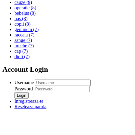
cauze
(9)
operatie
(8)
bebelus
(8)
nas
(8)
copii
(8)
genunchi
(7)
raceala
(7)
sange
(7)
ureche
(7)
cap
(7)
dinti
(7)
Account Login
Username
Password
Inregistreaza-te
Reseteaza parola