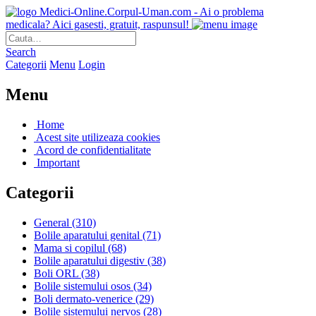
Medici-Online.Corpul-Uman.com - Ai o problema
medicala? Aici gasesti, gratuit, raspunsul!
Search
Categorii
Menu
Login
Menu
Home
Acest site utilizeaza cookies
Acord de confidentialitate
Important
Categorii
General
(310)
Bolile aparatului genital
(71)
Mama si copilul
(68)
Bolile aparatului digestiv
(38)
Boli ORL
(38)
Bolile sistemului osos
(34)
Boli dermato-venerice
(29)
Bolile sistemului nervos
(28)