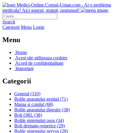
Medici-Online.Corpul-Uman.com - Ai o problema
medicala? Aici gasesti, gratuit, raspunsul!
Search
Categorii
Menu
Login
Menu
Home
Acest site utilizeaza cookies
Acord de confidentialitate
Important
Categorii
General
(310)
Bolile aparatului genital
(71)
Mama si copilul
(68)
Bolile aparatului digestiv
(38)
Boli ORL
(38)
Bolile sistemului osos
(34)
Boli dermato-venerice
(29)
Bolile sistemului nervos
(28)