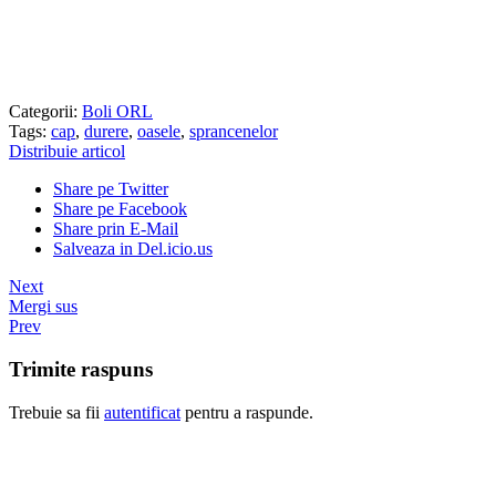
Categorii:
Boli ORL
Tags:
cap
,
durere
,
oasele
,
sprancenelor
Distribuie articol
Share pe Twitter
Share pe Facebook
Share prin E-Mail
Salveaza in Del.icio.us
Next
Mergi sus
Prev
Trimite raspuns
Trebuie sa fii
autentificat
pentru a raspunde.