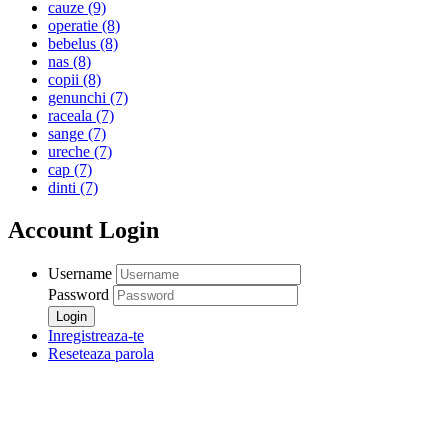
cauze
(9)
operatie
(8)
bebelus
(8)
nas
(8)
copii
(8)
genunchi
(7)
raceala
(7)
sange
(7)
ureche
(7)
cap
(7)
dinti
(7)
Account Login
Username
Password
Inregistreaza-te
Reseteaza parola