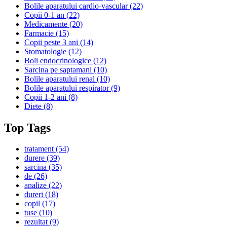
Bolile aparatului cardio-vascular
(22)
Copii 0-1 an
(22)
Medicamente
(20)
Farmacie
(15)
Copii peste 3 ani
(14)
Stomatologie
(12)
Boli endocrinologice
(12)
Sarcina pe saptamani
(10)
Bolile aparatului renal
(10)
Bolile aparatului respirator
(9)
Copii 1-2 ani
(8)
Diete
(8)
Top Tags
tratament
(54)
durere
(39)
sarcina
(35)
de
(26)
analize
(22)
dureri
(18)
copil
(17)
tuse
(10)
rezultat
(9)