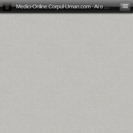
Medici-Online.Corpul-Uman.com - Ai o problema medicala? Aici gasesti, gratuit, raspunsul!