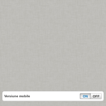
Versiune mobile
ON
OFF