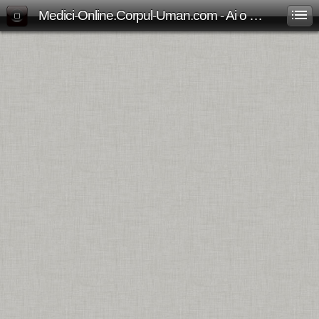
Medici-Online.Corpul-Uman.com - Ai o problema medicala? Aici gasesti, gratuit, raspunsul!