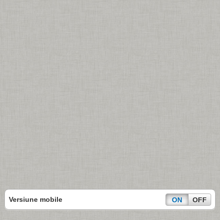
Versiune mobile
ON
OFF