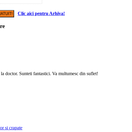
Clic aici pentru Arhiva!
re
 la doctor. Sunteti fantastici. Va multumesc din suflet!
or si crapate