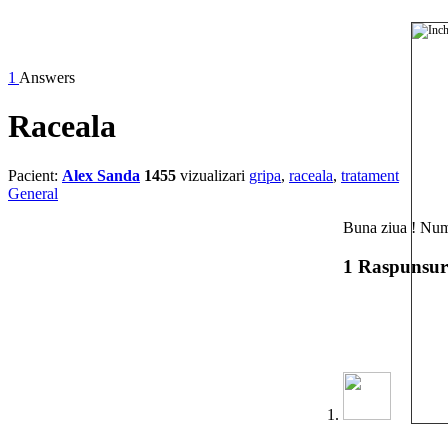
1
Answers
Raceala
Pacient:
Alex Sanda
1455
vizualizari
gripa
,
raceala
,
tratament
General
Buna ziua ! Nume
1 Raspunsur