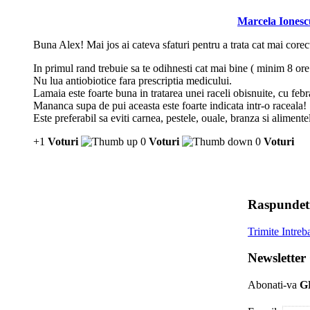
Marcela Ionesc
Buna Alex! Mai jos ai cateva sfaturi pentru a trata cat mai corec
In primul rand trebuie sa te odihnesti cat mai bine ( minim 8 ore p
Nu lua antiobiotice fara prescriptia medicului.
Lamaia este foarte buna in tratarea unei raceli obisnuite, cu feb
Mananca supa de pui aceasta este foarte indicata intr-o raceala!
Este preferabil sa eviti carnea, pestele, ouale, branza si aliment
+1
Voturi
0
Voturi
0
Voturi
Raspundeti
Trimite Intre
Newslette
Abonati-va
G