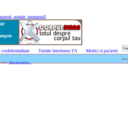
confidentialitate
Trimite Intrebarea TA
Medici si pacienti
Aces
urilor.
Afla mai multe...