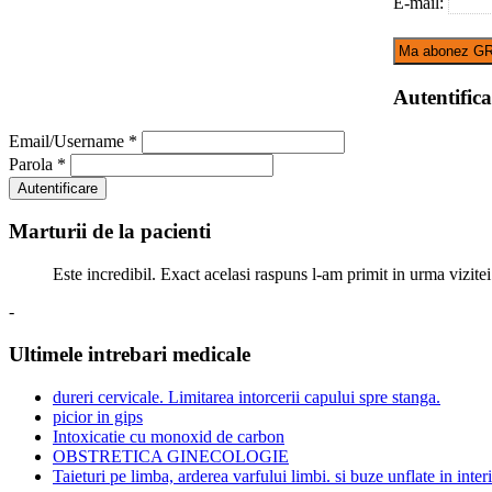
E-mail:
Autentifica
Email/Username
*
Parola
*
Marturii de la pacienti
Este incredibil. Exact acelasi raspuns l-am primit in urma vizitei
-
Ultimele intrebari medicale
dureri cervicale. Limitarea intorcerii capului spre stanga.
picior in gips
Intoxicatie cu monoxid de carbon
OBSTRETICA GINECOLOGIE
Taieturi pe limba, arderea varfului limbi. si buze unflate in interi