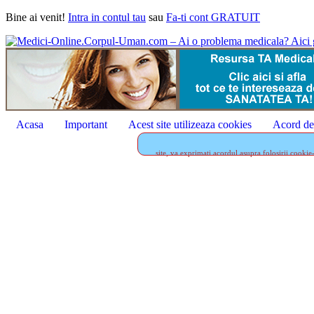
Bine ai venit!
Intra in contul tau
sau
Fa-ti cont GRATUIT
Acasa
Important
Acest site utilizeaza cookies
Acord de 
site, va exprimati acordul asupra folosirii cookie-