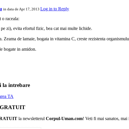
u
Log in to Reply
in data de Apr 17, 2013
t o raceala:
e zi), evita efortul fizic, bea cat mai multe lichide.
ra. Zeama de lamaie, bogata in vitamina C, creste rezistenta organismului
ele bogate in amidon.
 la intrebare
barea TA
r GRATUIT
RATUIT
la newsletterul
Corpul-Uman.com
! Veti fi mai sanatos, mai