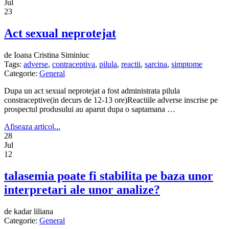
Jul
23
Act sexual neprotejat
de Ioana Cristina Siminiuc
Tags:
adverse
,
contraceptiva
,
pilula
,
reactii
,
sarcina
,
simptome
Categorie:
General
Dupa un act sexual neprotejat a fost administrata pilula
constraceptive(in decurs de 12-13 ore)Reactiile adverse inscrise pe
prospectul produsului au aparut dupa o saptamana …
Afiseaza articol...
28
Jul
12
talasemia poate fi stabilita pe baza unor
interpretari ale unor analize?
de kadar liliana
Categorie:
General