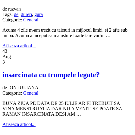
de razvan
Tags:
de
,
dureri
,
gura
Categorie:
General
Acuma 4 zile m-am trezit cu taieturi in mijlocul limbi, si 2 afte sub
limba. Acuma a inceput sa ma usture foarte tare varful …
Afiseaza articol...
43
Aug
3
insarcinata cu trompele legate?
de ION IULIANA
Categorie:
General
BUNA ZIUA PE DATA DE 25 IULIE AR FI TREBUIT SA
VINA MENSTRUATIA DAR NU A VENIT. SE POATE SA
RAMAN INSARCINATA DESI AM …
Afiseaza articol...