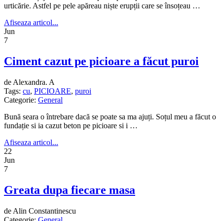
urticărie. Astfel pe pele apăreau niște erupții care se însoțeau …
Afiseaza articol...
Jun
7
Ciment cazut pe picioare a făcut puroi
de Alexandra. A
Tags:
cu
,
PICIOARE
,
puroi
Categorie:
General
Bună seara o întrebare dacă se poate sa ma ajuți. Soțul meu a făcut o
fundație si ia cazut beton pe picioare si i …
Afiseaza articol...
22
Jun
7
Greata dupa fiecare masa
de Alin Constantinescu
Categorie:
General