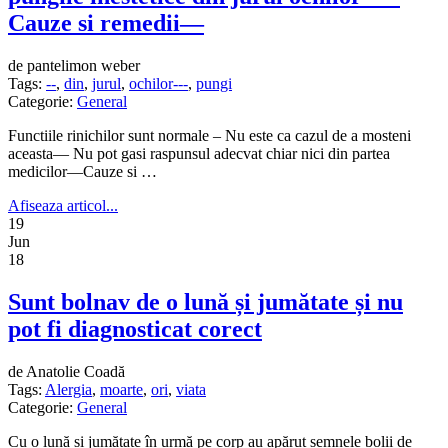
Cauze si remedii—
de pantelimon weber
Tags:
--
,
din
,
jurul
,
ochilor---
,
pungi
Categorie:
General
Functiile rinichilor sunt normale – Nu este ca cazul de a mosteni
aceasta— Nu pot gasi raspunsul adecvat chiar nici din partea
medicilor—Cauze si …
Afiseaza articol...
19
Jun
18
Sunt bolnav de o lună și jumătate și nu
pot fi diagnosticat corect
de Anatolie Coadă
Tags:
Alergia
,
moarte
,
ori
,
viata
Categorie:
General
Cu o lună și jumătate în urmă pe corp au apărut semnele bolii de