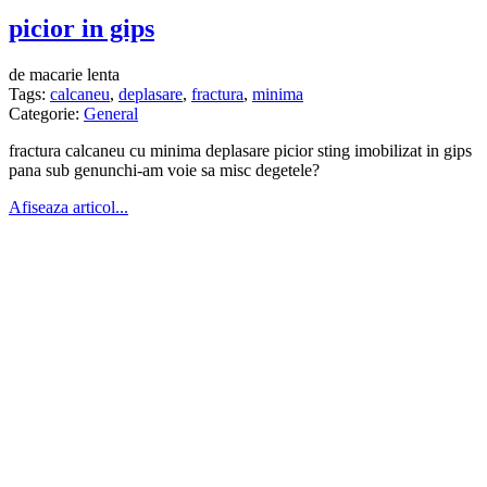
picior in gips
de macarie lenta
Tags:
calcaneu
,
deplasare
,
fractura
,
minima
Categorie:
General
fractura calcaneu cu minima deplasare picior sting imobilizat in gips
pana sub genunchi-am voie sa misc degetele?
Afiseaza articol...