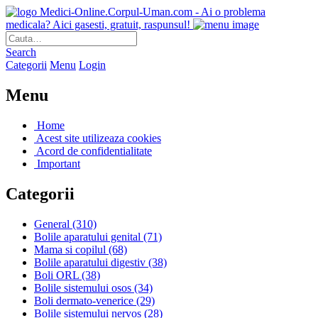
Medici-Online.Corpul-Uman.com - Ai o problema
medicala? Aici gasesti, gratuit, raspunsul!
Search
Categorii
Menu
Login
Menu
Home
Acest site utilizeaza cookies
Acord de confidentialitate
Important
Categorii
General
(310)
Bolile aparatului genital
(71)
Mama si copilul
(68)
Bolile aparatului digestiv
(38)
Boli ORL
(38)
Bolile sistemului osos
(34)
Boli dermato-venerice
(29)
Bolile sistemului nervos
(28)