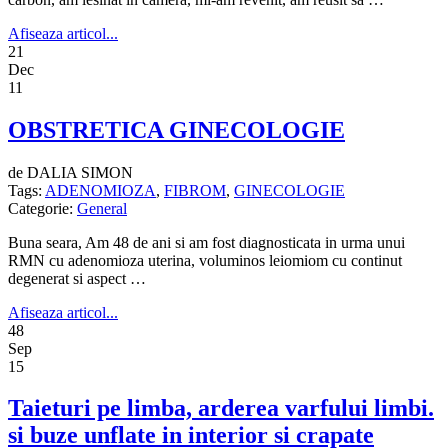
Afiseaza articol...
21
Dec
11
OBSTRETICA GINECOLOGIE
de DALIA SIMON
Tags:
ADENOMIOZA
,
FIBROM
,
GINECOLOGIE
Categorie:
General
Buna seara, Am 48 de ani si am fost diagnosticata in urma unui
RMN cu adenomioza uterina, voluminos leiomiom cu continut
degenerat si aspect …
Afiseaza articol...
48
Sep
15
Taieturi pe limba, arderea varfului limbi.
si buze unflate in interior si crapate