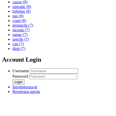
cauze
(9)
operatie
(8)
bebelus
(8)
nas
(8)
copii
(8)
genunchi
(7)
raceala
(7)
sange
(7)
ureche
(7)
cap
(7)
dinti
(7)
Account Login
Username
Password
Inregistreaza-te
Reseteaza parola