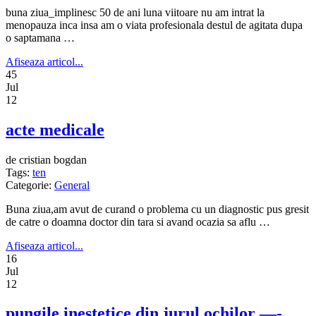
buna ziua_implinesc 50 de ani luna viitoare nu am intrat la
menopauza inca insa am o viata profesionala destul de agitata dupa
o saptamana …
Afiseaza articol...
45
Jul
12
acte medicale
de cristian bogdan
Tags:
ten
Categorie:
General
Buna ziua,am avut de curand o problema cu un diagnostic pus gresit
de catre o doamna doctor din tara si avand ocazia sa aflu …
Afiseaza articol...
16
Jul
12
pungile inestetice din jurul ochilor —-