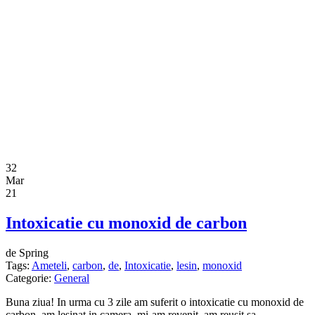
32
Mar
21
Intoxicatie cu monoxid de carbon
de Spring
Tags:
Ameteli
,
carbon
,
de
,
Intoxicatie
,
lesin
,
monoxid
Categorie:
General
Buna ziua! In urma cu 3 zile am suferit o intoxicatie cu monoxid de
carbon, am lesinat in camera, mi-am revenit, am reusit sa …