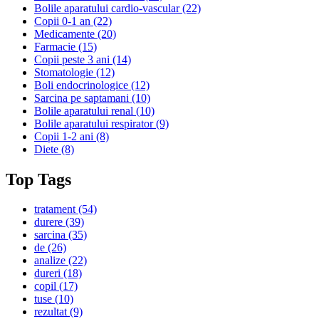
Bolile aparatului cardio-vascular
(22)
Copii 0-1 an
(22)
Medicamente
(20)
Farmacie
(15)
Copii peste 3 ani
(14)
Stomatologie
(12)
Boli endocrinologice
(12)
Sarcina pe saptamani
(10)
Bolile aparatului renal
(10)
Bolile aparatului respirator
(9)
Copii 1-2 ani
(8)
Diete
(8)
Top Tags
tratament
(54)
durere
(39)
sarcina
(35)
de
(26)
analize
(22)
dureri
(18)
copil
(17)
tuse
(10)
rezultat
(9)